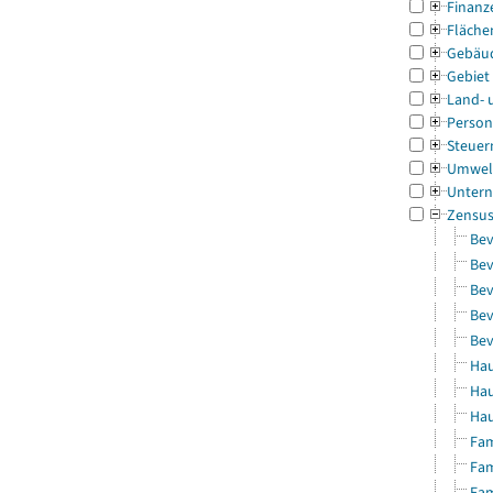
Finanz
Fläche
Gebäu
Gebiet
Land- 
Person
Steuer
Umwel
Untern
Zensu
Bev
Bev
Bev
Bev
Bev
Hau
Hau
Hau
Fam
Fam
Fam