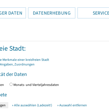
GER DATEN
DATENERHEBUNG
SERVIC
eie Stadt:
 Merkmale einer kreisfreien Stadt
 Angaben, Zuordnungen
tät der Daten
daten
Monats- und Vierteljahresdaten
ete
» Alle auswählen (Ladezeit!)
» Auswahl entfernen