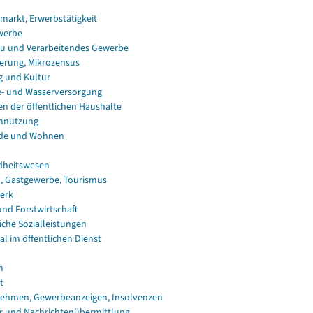
smarkt, Erwerbstätigkeit
werbe
u und Verarbeitendes Gewerbe
erung, Mikrozensus
g und Kultur
e- und Wasserversorgung
en der öffentlichen Haushalte
nnutzung
de und Wohnen
dheitswesen
, Gastgewerbe, Tourismus
erk
und Forstwirtschaft
iche Sozialleistungen
al im öffentlichen Dienst
n
t
ehmen, Gewerbeanzeigen, Insolvenzen
r und Nachrichtenübermittlung