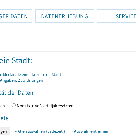
GER DATEN
DATENERHEBUNG
SERVIC
eie Stadt:
 Merkmale einer kreisfreien Stadt
 Angaben, Zuordnungen
tät der Daten
daten
Monats- und Vierteljahresdaten
ete
» Alle auswählen (Ladezeit!)
» Auswahl entfernen