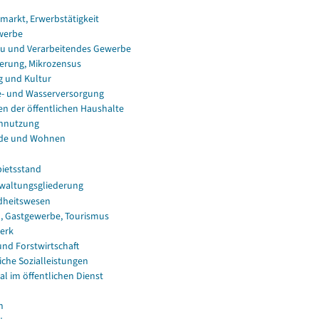
smarkt, Erwerbstätigkeit
werbe
u und Verarbeitendes Gewerbe
erung, Mikrozensus
g und Kultur
e- und Wasserversorgung
en der öffentlichen Haushalte
nnutzung
de und Wohnen
ietsstand
waltungsgliederung
dheitswesen
, Gastgewerbe, Tourismus
erk
und Forstwirtschaft
iche Sozialleistungen
al im öffentlichen Dienst
n