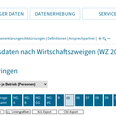
GER DATEN
DATENERHEBUNG
SERVIC
henerklärungen/Abkürzungen
|
Definitionen
|
Ansprechpartner
|
daten nach Wirtschaftszweigen (WZ 20
ringen
insge-
HG:
HG:
HG:
HG:
B
06
07
08
09
05
samt
A
B
GG
VG