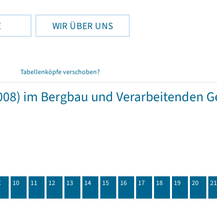
E
WIR ÜBER UNS
Tabellenköpfe verschoben?
08) im Bergbau und Verarbeitenden G
C
10
11
12
13
14
15
16
17
18
19
20
21