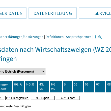
GER DATEN
DATENERHEBUNG
SERVIC
henerklärungen/Abkürzungen
|
Definitionen
|
Ansprechpartner
|
daten nach Wirtschaftszweigen (WZ 20
ringen
insge-
HG: A
HG: B
HG:
HG:
B
05
06
07
08
samt
GG
VG
0 und mehr Beschäftigten