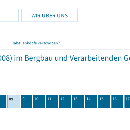
E
WIR ÜBER UNS
Tabellenköpfe verschoben?
08) im Bergbau und Verarbeitenden Ge
C
10
11
12
13
14
15
16
17
09