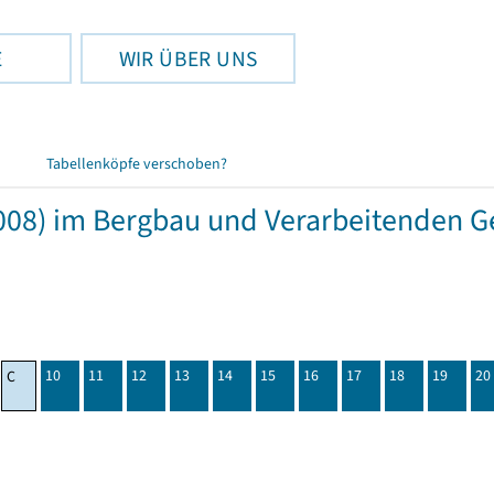
E
WIR ÜBER UNS
Tabellenköpfe verschoben?
08) im Bergbau und Verarbeitenden Ge
10
11
12
13
14
15
16
17
18
19
20
C