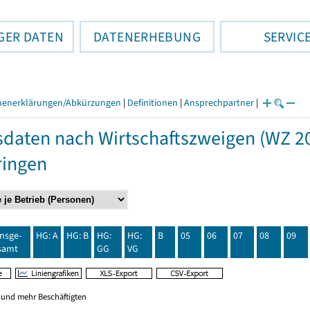
GER DATEN
DATENERHEBUNG
SERVIC
henerklärungen/Abkürzungen
|
Definitionen
|
Ansprechpartner
|
daten nach Wirtschaftszweigen (WZ 20
ringen
insge-
HG: A
HG: B
HG:
HG:
B
05
06
07
08
09
samt
GG
VG
0 und mehr Beschäftigten