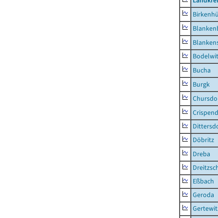
Landkrei
Birkenh
Blanken
Blankens
Bodelwi
Bucha
Burgk
Chursdo
Crispend
Dittersd
Döbritz
Dreba
Dreitzsc
Eßbach
Geroda
Gertewit