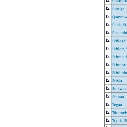
Pößneck,
Pottiga
Quaschw
Ranis, S
Rosendo
Schlegel
Schleiz, 
Schmieri
Schmor
Schöndo
Seisla
Solkwitz
Stanau
Tegau
Tömmels
Triptis, 