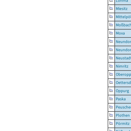
Löhma
Miesitz
Mittelpöl
Moßbac
Moxa
Neundorf
Neundorf
Neustadt
Nimritz
Oberopp
Oettersd
Oppurg
Paska
Peusche
Plothen
Pörmitz