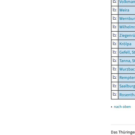
Volkman
Weira
Wernbur
Wilhelm
Ziegenrü
Krölpa
Gefell, S
Tanna, S
Wurzbach
Rempten
Saalburg
Rosenth
▴
nach oben
Das Thüringer