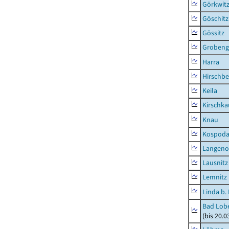
Görkwit
Göschitz
Gössitz
Grobeng
Harra
Hirschbe
Keila
Kirschka
Knau
Kospod
Langeno
Lausnitz
Lemnitz
Linda b.
Bad Lobe
(bis 20.