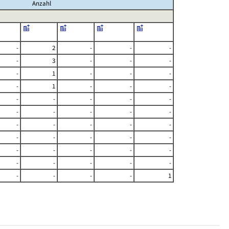
Anzahl
-
2
-
-
-
-
3
-
-
-
-
1
-
-
-
-
1
-
-
-
-
-
-
-
-
-
-
-
-
-
-
-
-
-
-
-
-
-
-
-
-
-
-
-
-
-
-
-
-
-
-
-
-
-
1