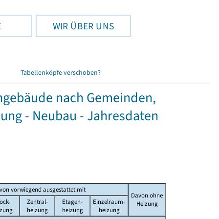
E
WIR ÜBER UNS
Tabellenköpfe verschoben?
hngebäude nach Gemeinden,
ung - Neubau - Jahresdaten
von vorwiegend ausgestattet mit
Davon ohne
ock-
Zentral-
Etagen-
Einzelraum-
Heizung
izung
heizung
heizung
heizung