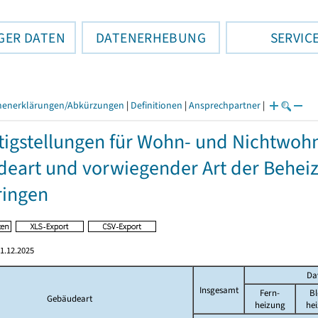
GER DATEN
DATENERHEBUNG
SERVIC
henerklärungen/Abkürzungen
|
Definitionen
|
Ansprechpartner
|
tigstellungen für Wohn- und Nichtwo
eart und vorwiegender Art der Beheiz
ringen
1.12.2025
Da
Insgesamt
Fern-
Bl
Gebäudeart
heizung
he