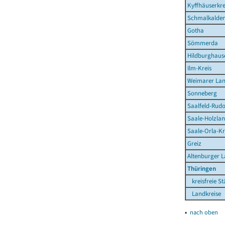
Kyffhäuserkre
Schmalkalden
Gotha
Sömmerda
Hildburghaus
Ilm-Kreis
Weimarer La
Sonneberg
Saalfeld-Rudo
Saale-Holzlan
Saale-Orla-Kr
Greiz
Altenburger 
Thüringen
kreisfreie St
Landkreise
▴
nach oben