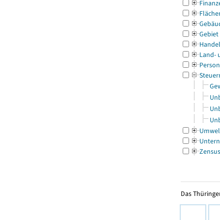
Finanz
Fläche
Gebäu
Gebiet
Handel
Land- 
Person
Steuer
Gew
Unb
Unb
Unb
Umwel
Untern
Zensu
Das Thüringer