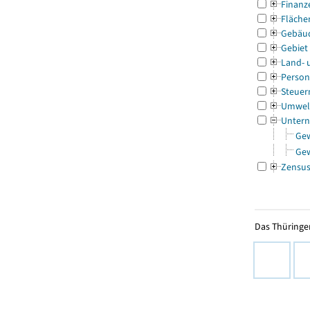
Finanz
Fläche
Gebäu
Gebiet
Land- 
Person
Steuer
Umwel
Untern
Ge
Ge
Zensu
Das Thüringer