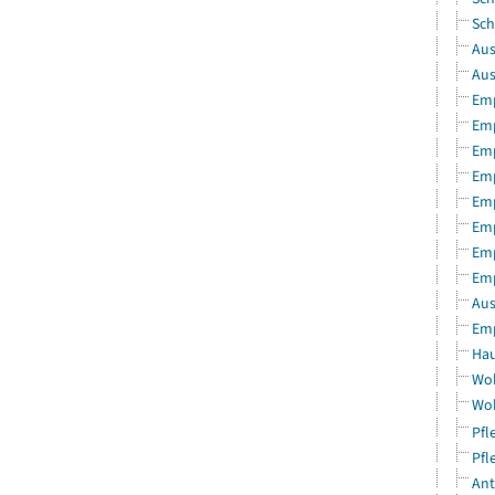
Sch
Aus
Aus
Emp
Emp
Emp
Emp
Emp
Emp
Emp
Emp
Aus
Emp
Hau
Woh
Woh
Pfl
Pfl
Ant