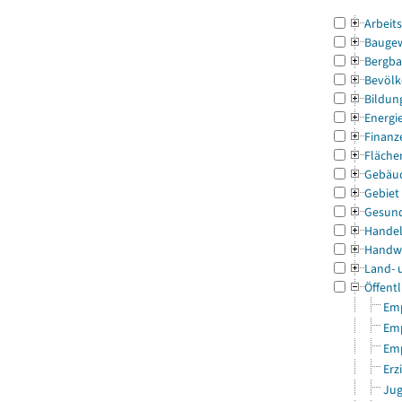
Arbeit
Bauge
Bergba
Bevölk
Bildun
Energi
Finanz
Fläche
Gebäu
Gebiet
Gesun
Handel
Handw
Land- 
Öffentl
Emp
Emp
Emp
Erz
Jug