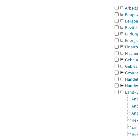
Arbeit
Bauge
Bergba
Bevölk
Bildun
Energi
Finanz
Fläche
Gebäu
Gebiet
Gesun
Handel
Handw
Land- 
Anb
Anb
Anb
Hek
Ern
Hek