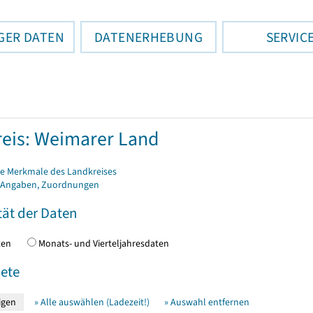
GER DATEN
DATENERHEBUNG
SERVIC
eis: Weimarer Land
e Merkmale des Landkreises
 Angaben, Zuordnungen
tät der Daten
daten
Monats- und Vierteljahresdaten
ete
» Alle auswählen (Ladezeit!)
» Auswahl entfernen