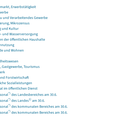
smarkt, Erwerbstätigkeit
werbe
u und Verarbeitendes Gewerbe
erung, Mikrozensus
g und Kultur
e- und Wasserversorgung
en der öffentlichen Haushalte
nnutzung
de und Wohnen
dheitswesen
, Gastgewerbe, Tourismus
erk
und Forstwirtschaft
iche Sozialleistungen
al im öffentlichen Dienst
*)
sonal
des Landesbereiches am 30.6.
*)
1)
sonal
des Landes
am 30.6.
*)
sonal
des kommunalen Bereiches am 30.6.
*)
sonal
des kommunalen Bereiches am 30.6.