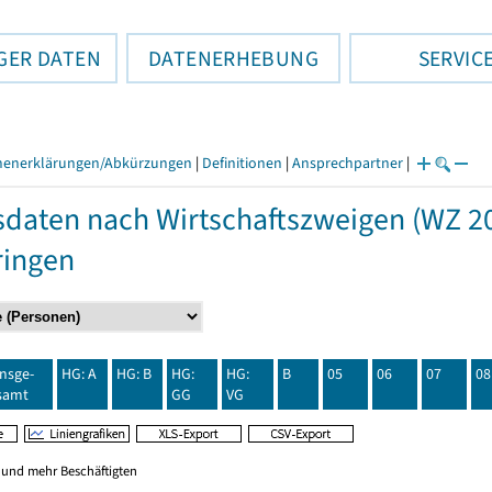
GER DATEN
DATENERHEBUNG
SERVIC
henerklärungen/Abkürzungen
|
Definitionen
|
Ansprechpartner
|
daten nach Wirtschaftszweigen (WZ 20
ringen
insge-
HG: A
HG: B
HG:
HG:
B
05
06
07
08
samt
GG
VG
0 und mehr Beschäftigten