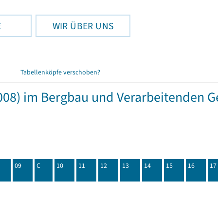
E
WIR ÜBER UNS
Tabellenköpfe verschoben?
08) im Bergbau und Verarbeitenden Ge
09
C
10
11
12
13
14
15
16
17