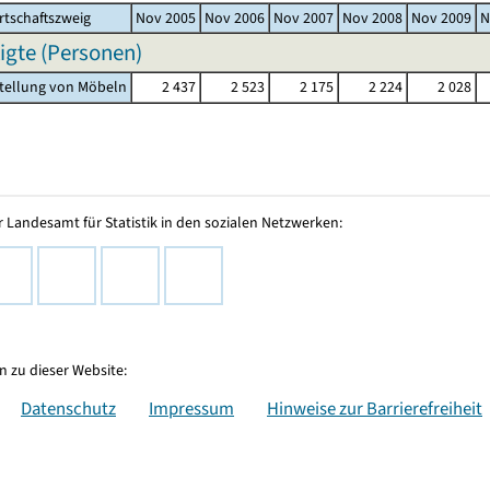
rtschaftszweig
Nov 2005
Nov 2006
Nov 2007
Nov 2008
Nov 2009
N
igte (Personen)
stellung von Möbeln
2 437
2 523
2 175
2 224
2 028
 Landesamt für Statistik in den sozialen Netzwerken:
 zu dieser Website:
Datenschutz
Impressum
Hinweise zur Barrierefreiheit