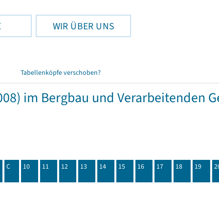
E
WIR ÜBER UNS
Tabellenköpfe verschoben?
08) im Bergbau und Verarbeitenden Ge
C
10
11
12
13
14
15
16
17
18
19
2