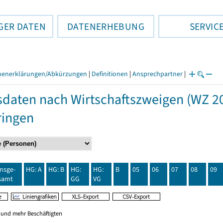
GER DATEN
DATENERHEBUNG
SERVIC
henerklärungen/Abkürzungen
|
Definitionen
|
Ansprechpartner
|
daten nach Wirtschaftszweigen (WZ 20
ringen
insge-
HG: A
HG: B
HG:
HG:
B
05
06
07
08
09
samt
GG
VG
0 und mehr Beschäftigten