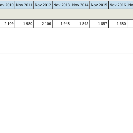
ov 2010
Nov 2011
Nov 2012
Nov 2013
Nov 2014
Nov 2015
Nov 2016
No
2 109
1 980
2 106
1 948
1 845
1 857
1 680