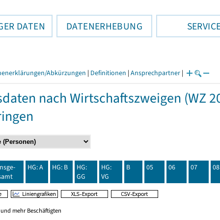
GER DATEN
DATENERHEBUNG
SERVIC
henerklärungen/Abkürzungen
|
Definitionen
|
Ansprechpartner
|
daten nach Wirtschaftszweigen (WZ 20
ringen
insge-
HG: A
HG: B
HG:
HG:
B
05
06
07
08
samt
GG
VG
0 und mehr Beschäftigten