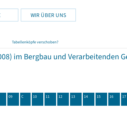
E
WIR ÜBER UNS
Tabellenköpfe verschoben?
08) im Bergbau und Verarbeitenden Ge
09
C
10
11
12
13
14
15
16
17