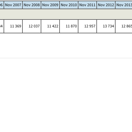
06
Nov 2007
Nov 2008
Nov 2009
Nov 2010
Nov 2011
Nov 2012
Nov 201
84
11 369
12 037
11 422
11 870
12 957
13 734
12 86