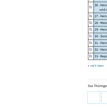
26 - Her
und opt
27 - Her
28 - Mas
29 - Her
30 - Son
31 - Her
32 - Her
33 - Rep
▴
nach oben
Das Thüringer