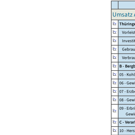
Umsatz 
Thüring
Vorleis
Investi
Gebrauc
Verbrau
B - Ber
05 - Koh
06 - Gew
07 - Erz
08 - Gew
09 - Erb
Gewinnu
C - Vera
10 - Her