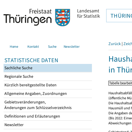
THÜRIN
Zurück
|
Zeic
Home
Kontakt
Suche
Newsletter
Hausha
STATISTISCHE DATEN
in Thü
Sachliche Suche
Regionale Suche
Kürzlich bereitgestellte Daten
Haushaltsabfäll
Allgemeine Angaben, Zuordnungen
(öffentliche Mü
Gebietsveränderungen,
Die Haushaltsa
Änderungen zum Schlüsselverzeichnis
Hausmüll und h
Die Angaben de
Definitionen und Erläuterungen
(Bis 2022: Einw
Abweichungen 
Newsletter
Gebietsstand: 3