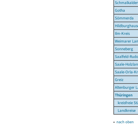
Schmalkalden
Gotha
Sömmerda
Hildburghaus
Ilm-Kreis
Weimarer La
Sonneberg
Saalfeld-Rudo
Saale-Holzlan
Saale-Orla-Kr
Greiz
Altenburger 
Thüringen
kreisfreie St
Landkreise
▴
nach oben