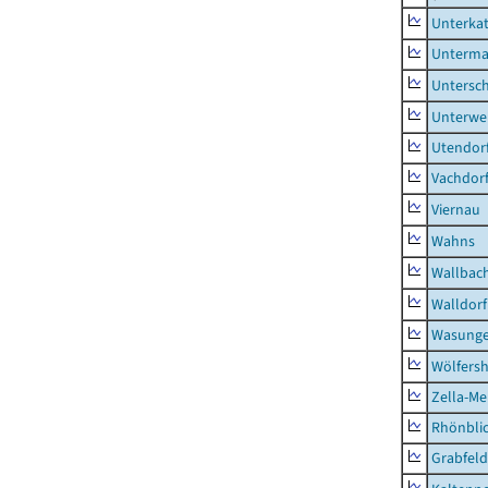
Unterka
Unterma
Untersc
Unterwe
Utendor
Vachdor
Viernau
Wahns
Wallbac
Walldorf
Wasunge
Wölfers
Zella-Me
Rhönbli
Grabfeld