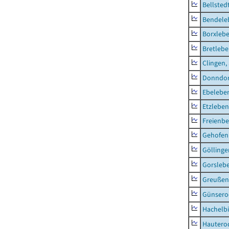
Bellsted
Bendele
Borxleb
Bretleb
Clingen,
Donndor
Ebeleben
Etzleben
Freienbe
Gehofen
Göllinge
Gorsleb
Greußen,
Günsero
Hachelb
Hautero