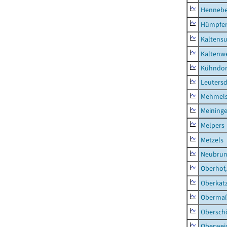
Hennebe
Hümpfer
Kaltens
Kaltenw
Kühndor
Leutersd
Mehmel
Meininge
Melpers
Metzels
Neubru
Oberhof,
Oberkat
Obermaß
Obersch
Oberwei