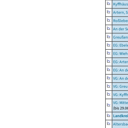
Kyffhäus
Artern, 
Roßleben
An der S
Greußen,
EG: Ebel
EG: Wieh
EG: Arter
EG: An d
VG: An 
VG: Gre
VG: Kyff
VG: Mitt
(bis 29.
Landkre
Altersba