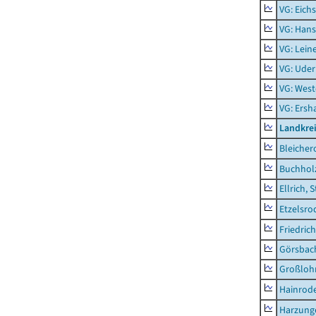
VG: Eich
VG: Hans
VG: Lein
VG: Uder
VG: West
VG: Ers
Landkre
Bleicher
Buchhol
Ellrich, 
Etzelsro
Friedric
Görsbac
Großloh
Hainrode
Harzung