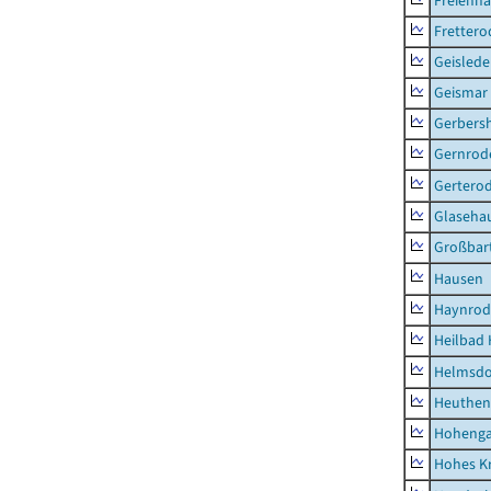
Freienh
Frettero
Geisled
Geismar
Gerbers
Gernrod
Gertero
Glaseha
Großbart
Hausen
Haynrod
Heilbad 
Helmsdo
Heuthen
Hoheng
Hohes K