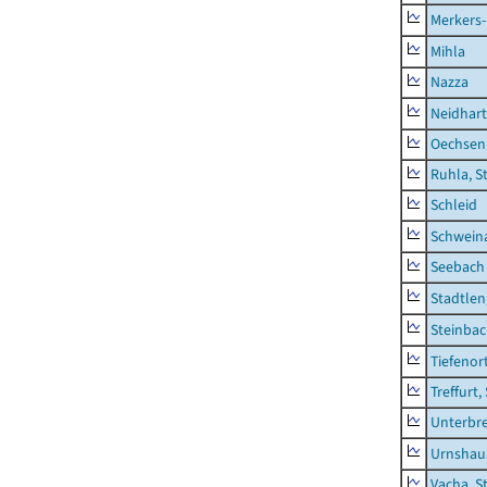
Merkers-
Mihla
Nazza
Neidhar
Oechsen
Ruhla, S
Schleid
Schwein
Seebach
Stadtlen
Steinba
Tiefenor
Treffurt,
Unterbr
Urnshau
Vacha, S