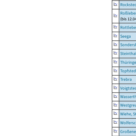
Rockste
Roßleben
(bis 12.
Rottleb
Seega
Sonders
Steintha
Thüring
Topfsted
Trebra
Voigtste
Wassert
Westgre
Wiehe, S
Wolfers
Großeneh