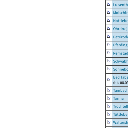
Luisenth
Molschl
Nottleb
Ohrdruf,
Petrirod
Pferding
Remstäd
Schwab
Sonneb
Bad Taba
(bis 08.
Tambach-
Tonna
Tröchtel
Tüttlebe
Waltersh