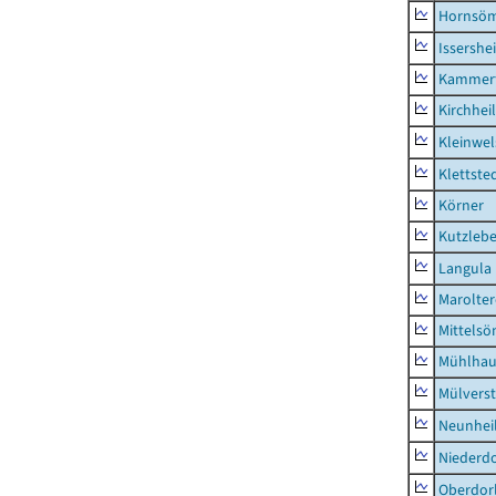
Hornsö
Issershe
Kammerf
Kirchhei
Kleinwe
Klettste
Körner
Kutzleb
Langula
Marolte
Mittels
Mühlhau
Mülvers
Neunhei
Niederdo
Oberdor