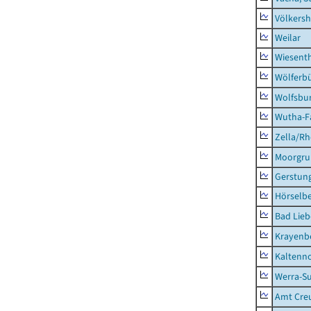
Völkers
Weilar
Wiesent
Wölferbü
Wolfsbu
Wutha-F
Zella/R
Moorgr
Gerstun
Hörselbe
Bad Lieb
Krayenb
Kaltenno
Werra-Su
Amt Creu