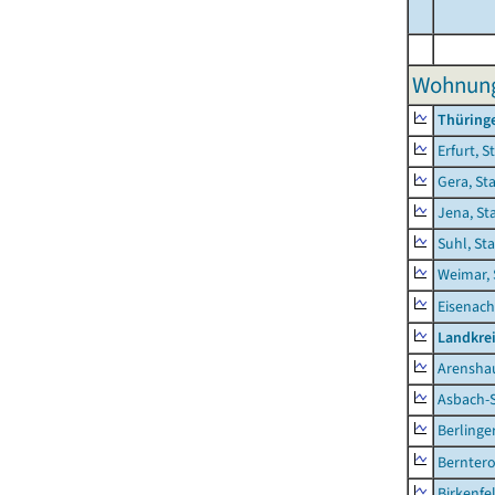
Wohnunge
Thüring
Erfurt, S
Gera, St
Jena, St
Suhl, St
Weimar, 
Eisenach
Landkrei
Arensha
Asbach-
Berlinge
Berntero
Birkenfe