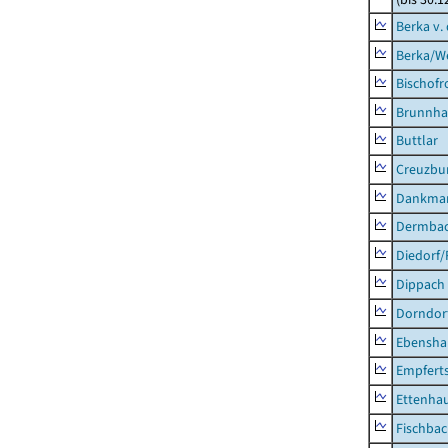
Berka v. 
Berka/We
Bischofr
Brunnha
Buttlar
Creuzbur
Dankma
Dermba
Diedorf
Dippach
Dorndor
Ebensha
Empfert
Ettenhau
Fischba