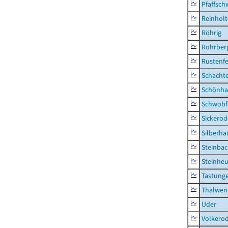
Pfaffsc
Reinhol
Röhrig
Rohrber
Rustenf
Schacht
Schönha
Schwobf
Sickerod
Silberha
Steinba
Steinhe
Tastung
Thalwen
Uder
Volkero