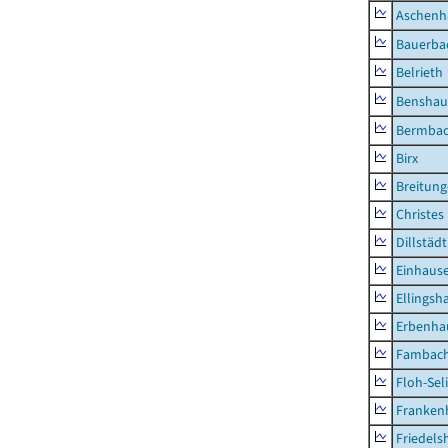
Aschenh
Bauerba
Belrieth
Benshau
Bermba
Birx
Breitun
Christes
Dillstädt
Einhaus
Ellingsh
Erbenha
Fambac
Floh-Sel
Franken
Friedels