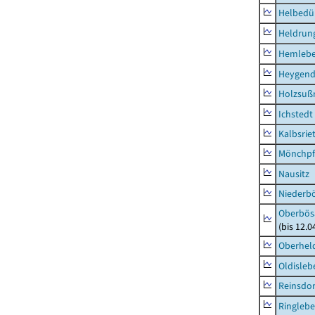
Helbedü
Heldrung
Hemleb
Heygend
Holzsuß
Ichstedt
Kalbsrie
Mönchpfi
Nausitz
Niederb
Oberbös
(bis 12.
Oberhel
Oldisleb
Reinsdor
Ringleb