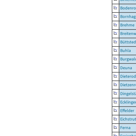
Bodenro
Bornhag
Brehme
Breitenw
Büttsted
Buhla
Burgwal
Deuna
Dietero
Dietzen
Dingelst
Ecklinge
Effelder
Eichstru
Ferna