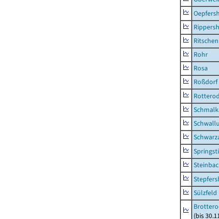
Oepfers
Rippers
Ritsche
Rohr
Rosa
Roßdorf
Rottero
Schmalka
Schwall
Schwarz
Springsti
Steinbac
Stepfer
Sülzfeld
Brottero
(bis 30.1