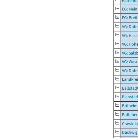
Kaltenno
EG: Mein
EG: Brei
VG: Dol
VG: Hase
VG: Hoh
VG: Salz
VG: Was
VG: Dolm
Landkre
Ballstäd
Bienstäd
Brüheim
Buflebe
Crawink
Dachwig