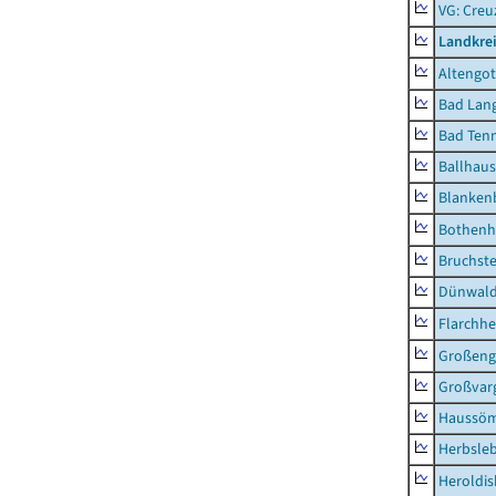
VG: Creu
Landkrei
Altengot
Bad Lang
Bad Tenn
Ballhau
Blanken
Bothenh
Bruchst
Dünwal
Flarchh
Großeng
Großvar
Haussö
Herbsle
Heroldi