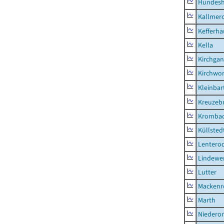
Hundes
Kallmer
Kefferh
Kella
Kirchga
Kirchwor
Kleinbart
Kreuzeb
Kromba
Küllsted
Lentero
Lindewe
Lutter
Mackenr
Marth
Niederor