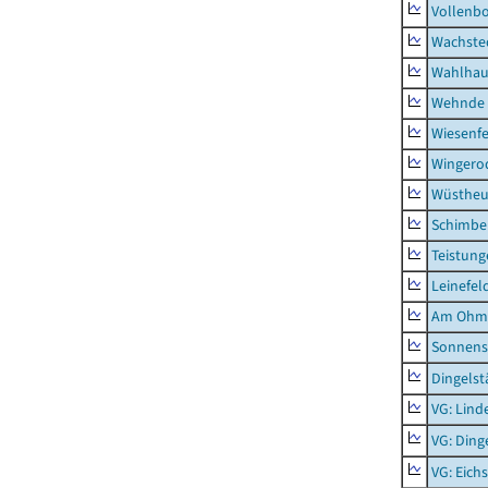
Vollenb
Wachste
Wahlhau
Wehnde
Wiesenfe
Wingero
Wüstheu
Schimbe
Teistung
Leinefel
Am Ohm
Sonnens
Dingelst
VG: Lind
VG: Ding
VG: Eich