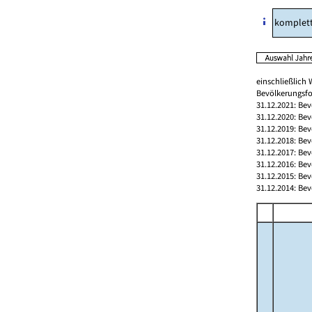
komplet
einschließlic
Bevölkerungsfo
31.12.2021: Be
31.12.2020: Be
31.12.2019: Be
31.12.2018: Be
31.12.2017: Be
31.12.2016: Be
31.12.2015: Be
31.12.2014: Be