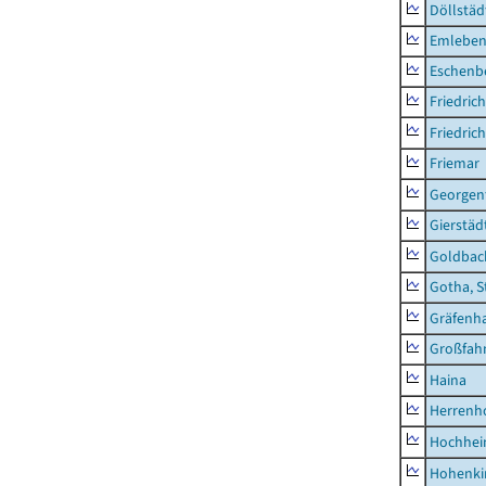
Döllstäd
Emlebe
Eschenb
Friedric
Friedric
Friemar
Georgent
Gierstäd
Goldbac
Gotha, S
Gräfenh
Großfah
Haina
Herrenh
Hochhe
Hohenki