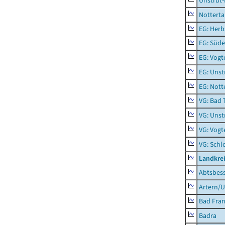
Unstrut-
Notterta
EG: Herb
EG: Süde
EG: Vogt
EG: Unst
EG: Nott
VG: Bad 
VG: Unst
VG: Vogt
VG: Schl
Landkrei
Abtsbes
Artern/U
Bad Fran
Badra