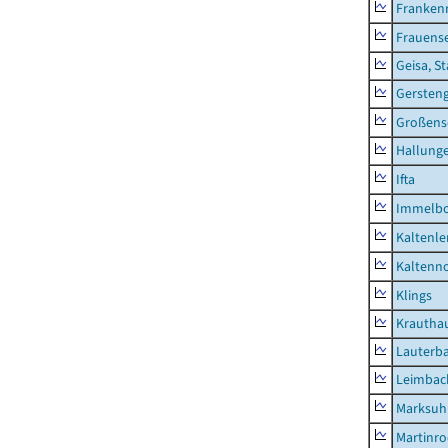
Franken
Frauens
Geisa, S
Gersten
Großens
Hallung
Ifta
Immelb
Kaltenle
Kaltenno
Klings
Krautha
Lauterb
Leimbac
Marksuh
Martinr