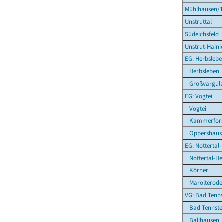
Mühlhausen/T
Unstruttal
Südeichsfeld
Unstrut-Haini
EG: Herbsleb
Herbsleben
Großvargul
EG: Vogtei
Vogtei
Kammerfors
Oppershaus
EG: Nottertal
Nottertal-Hei
Körner
Marolterode
VG: Bad Tenns
Bad Tennsted
Ballhausen