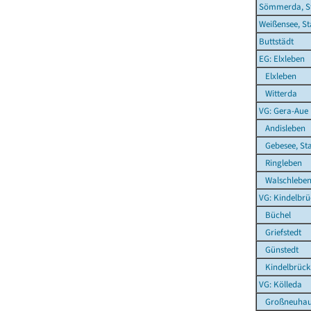
Sömmerda, S
Weißensee, St
Buttstädt
EG: Elxleben
Elxleben
Witterda
VG: Gera-Aue
Andisleben
Gebesee, St
Ringleben
Walschlebe
VG: Kindelbrü
Büchel
Griefstedt
Günstedt
Kindelbrück
VG: Kölleda
Großneuhau