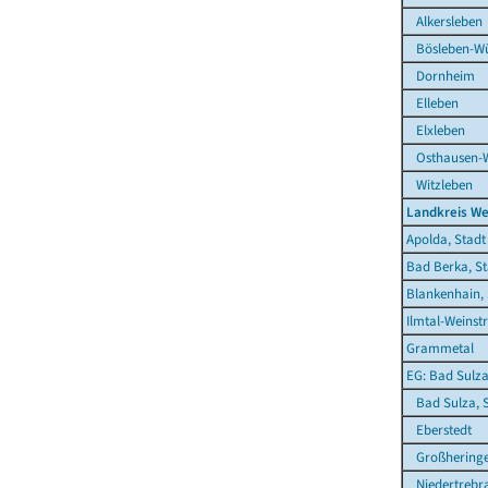
Alkersleben
Bösleben-Wül
Dornheim
Elleben
Elxleben
Osthausen-W
Witzleben
Landkreis W
Apolda, Stadt
Bad Berka, St
Blankenhain, 
Ilmtal-Weinst
Grammetal
EG: Bad Sulza
Bad Sulza, S
Eberstedt
Großhering
Niedertrebr