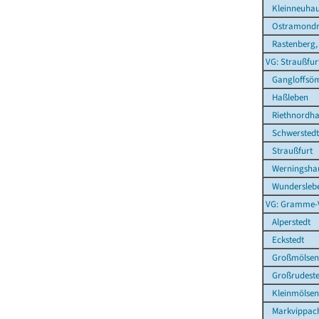
Kleinneuhau
Ostramond
Rastenberg, 
VG: Straußfur
Gangloffsö
Haßleben
Riethnordha
Schwerstedt
Straußfurt
Werningsha
Wundersleb
VG: Gramme-
Alperstedt
Eckstedt
Großmölsen
Großrudeste
Kleinmölsen
Markvippac