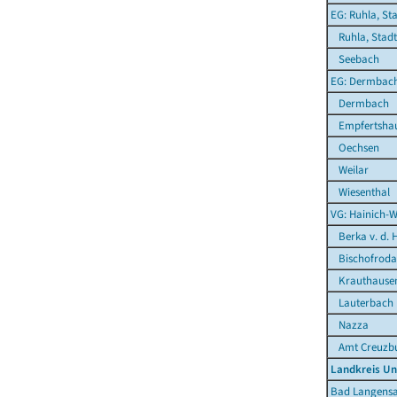
EG: Ruhla, St
Ruhla, Stadt
Seebach
EG: Dermbac
Dermbach
Empfertsha
Oechsen
Weilar
Wiesenthal
VG: Hainich-W
Berka v. d. 
Bischofroda
Krauthause
Lauterbach
Nazza
Amt Creuzbu
Landkreis Un
Bad Langensa