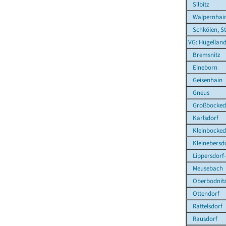
Silbitz
Walpernhai
Schkölen, St
VG: Hügelland
Bremsnitz
Eineborn
Geisenhain
Gneus
Großbocked
Karlsdorf
Kleinbocked
Kleinebersd
Lippersdorf
Meusebach
Oberbodnit
Ottendorf
Rattelsdorf
Rausdorf