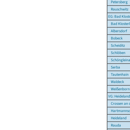
Petersberg
Rauschwitz
EG: Bad Klost
Bad Klosterl
Albersdorf
Bobeck
Scheiditz
Schlöben
Schönglein
Serba
Tautenhain
Waldeck
Weißenborn
VG: Heideland
Crossen an d
Hartmannsd
Heideland
Rauda