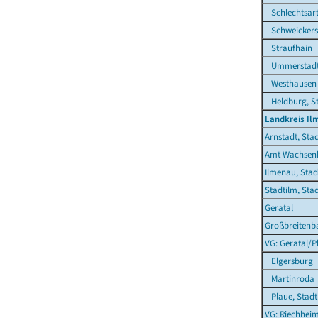
Schlechtsar
Schweickers
Straufhain
Ummerstadt,
Westhausen
Heldburg, S
Landkreis Il
Arnstadt, Sta
Amt Wachsen
Ilmenau, Stad
Stadtilm, Sta
Geratal
Großbreitenb
VG: Geratal/P
Elgersburg
Martinroda
Plaue, Stadt
VG: Riechhei