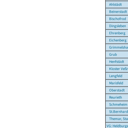
Ahlstädt
Beinerstadt
Bischofrod
Dingsleben
Ehrenberg
Eichenberg
Grimmelsha
Grub
Henfstädt
Kloster Veß
Lengfeld
Marisfeld
Oberstadt
Reurieth
Schmeheim
St.Bernhard
Themar, Sta
VG: Heldburg