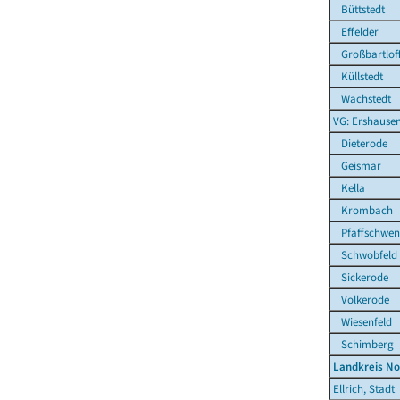
Büttstedt
Effelder
Großbartlof
Küllstedt
Wachstedt
VG: Ershause
Dieterode
Geismar
Kella
Krombach
Pfaffschwen
Schwobfeld
Sickerode
Volkerode
Wiesenfeld
Schimberg
Landkreis N
Ellrich, Stadt