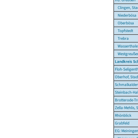
Clingen, Sta
Niederbösa
Oberbösa
Topfstedt
Trebra
Wasserthale
Westgreuße
Landkreis S
Floh-Seligent
Oberhof, Stad
Schmalkalden
Steinbach-Hal
Brotterode-Tr
Zella-Mehlis, 
Rhönblick
Grabfeld
EG: Meiningen