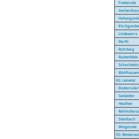
Fretterode
Gerbershau
Hohengande
Kirchgande
Lindewerra
Marth
Rohrberg
Rustenfelde
Schachtebi
Wahlhausen
VG: Leinetal
Bodenrode-
Geisleden
Heuthen
Reinholtero
Steinbach
Wingerode
VG: Westerwal