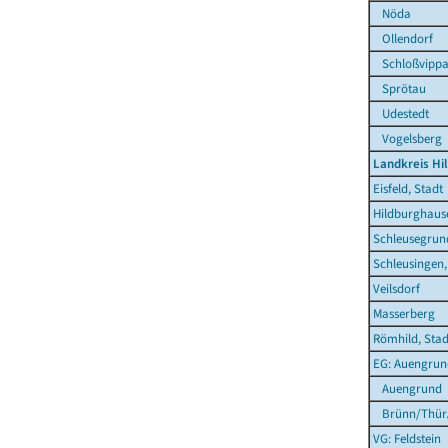
Nöda
Ollendorf
Schloßvipp
Sprötau
Udestedt
Vogelsberg
Landkreis Hi
Eisfeld, Stadt
Hildburghause
Schleusegrun
Schleusingen,
Veilsdorf
Masserberg
Römhild, Stad
EG: Auengrun
Auengrund
Brünn/Thür
VG: Feldstein