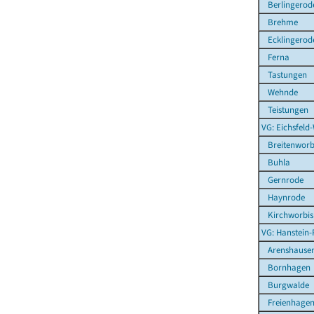
Berlingerod
Brehme
Ecklingerod
Ferna
Tastungen
Wehnde
Teistungen
VG: Eichsfeld
Breitenworb
Buhla
Gernrode
Haynrode
Kirchworbis
VG: Hanstein-
Arenshause
Bornhagen
Burgwalde
Freienhage