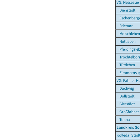
VG: Nesseaue
Bienstädt
Eschenberg
Friemar
Molschleben
Nottleben
Pferdingsle
Tröchtelbor
Tüttleben
Zimmernsup
VG: Fahner H
Dachwig
Döllstädt
Gierstädt
Großfahner
Tonna
Landkreis S
Kölleda, Stad