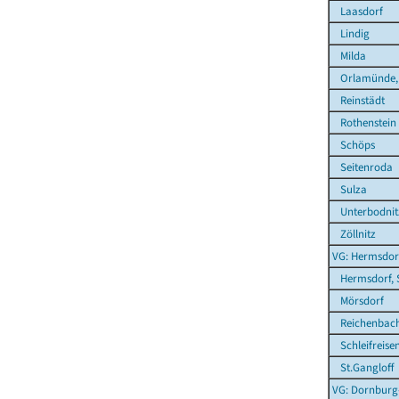
Laasdorf
Lindig
Milda
Orlamünde, 
Reinstädt
Rothenstein
Schöps
Seitenroda
Sulza
Unterbodnit
Zöllnitz
VG: Hermsdor
Hermsdorf, 
Mörsdorf
Reichenbac
Schleifreise
St.Gangloff
VG: Dornbur