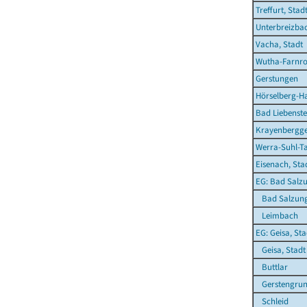
Treffurt, Stad
Unterbreizba
Vacha, Stadt
Wutha-Farnr
Gerstungen
Hörselberg-H
Bad Liebenste
Krayenbergg
Werra-Suhl-Ta
Eisenach, Sta
EG: Bad Salzu
Bad Salzung
Leimbach
EG: Geisa, Sta
Geisa, Stadt
Buttlar
Gerstengru
Schleid