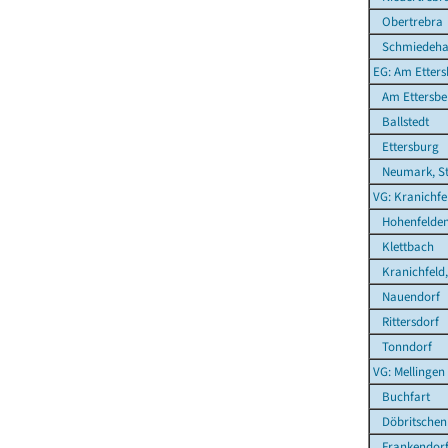
Obertrebra
Schmiedeha
EG: Am Etters
Am Ettersbe
Ballstedt
Ettersburg
Neumark, St
VG: Kranichfe
Hohenfelde
Klettbach
Kranichfeld,
Nauendorf
Rittersdorf
Tonndorf
VG: Mellingen
Buchfart
Döbritschen
Frankendor