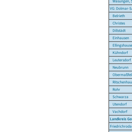
Wasungen, S
VG: Dolmar-S
Belrieth
Christes
Dillstädt
Einhausen
Ellingshaus
Kühndorf
Leutersdorf
Neubrunn
Obermaßfel
Ritschenhau
Rohr
Schwarza
Utendorf
Vachdorf
Landkreis Go
Friedrichroda