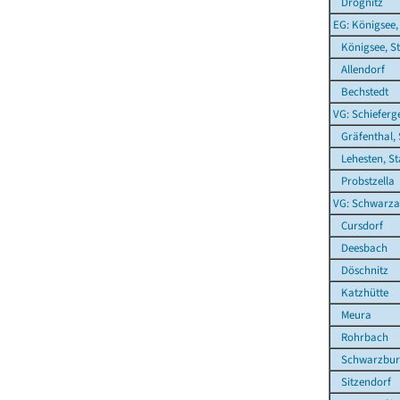
Drognitz
EG: Königsee,
Königsee, St
Allendorf
Bechstedt
VG: Schieferg
Gräfenthal, 
Lehesten, St
Probstzella
VG: Schwarza
Cursdorf
Deesbach
Döschnitz
Katzhütte
Meura
Rohrbach
Schwarzbur
Sitzendorf