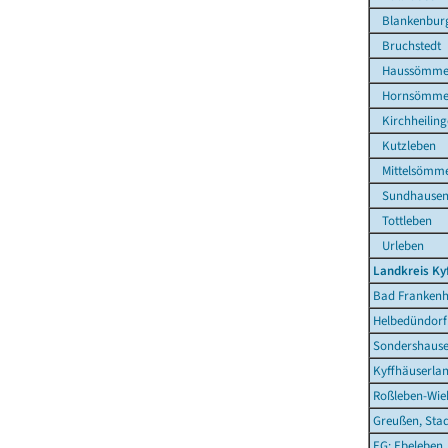
Blankenbur
Bruchstedt
Haussömme
Hornsömme
Kirchheiling
Kutzleben
Mittelsömm
Sundhause
Tottleben
Urleben
Landkreis Ky
Bad Frankenh
Helbedündorf
Sondershause
Kyffhäuserla
Roßleben-Wieh
Greußen, Sta
EG: Ebeleben,