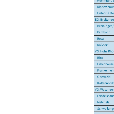
Meiningen, S
Rippershaus
Untermaßfe
EG: Breitung
Breitungen/
Fambach
Rosa
Roßdorf
VG: Hohe Rhö
Birx
Erbenhause
Frankenhei
Oberweid
Kaltennordh
VG: Wasunge
Friedelshau
Mehmels
Schwallung