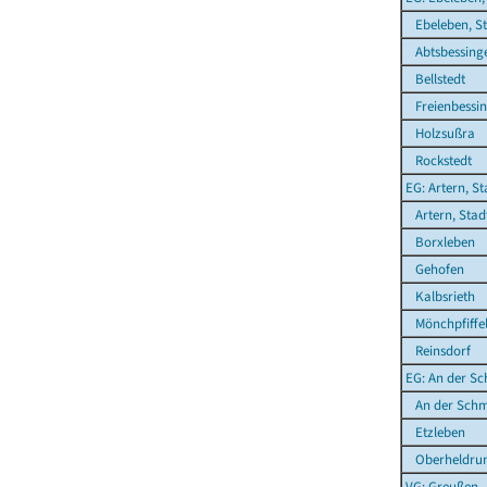
Ebeleben, St
Abtsbessing
Bellstedt
Freienbessi
Holzsußra
Rockstedt
EG: Artern, St
Artern, Stad
Borxleben
Gehofen
Kalbsrieth
Mönchpfiffel
Reinsdorf
EG: An der Sc
An der Schm
Etzleben
Oberheldru
VG: Greußen