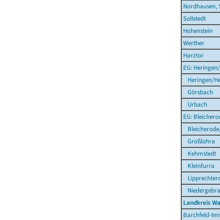
Nordhausen, 
Sollstedt
Hohenstein
Werther
Harztor
EG: Heringen/
Heringen/He
Görsbach
Urbach
EG: Bleichero
Bleicherode,
Großlohra
Kehmstedt
Kleinfurra
Lipprechter
Niedergebr
Landkreis Wa
Barchfeld-Im