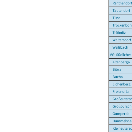
Renthendor
Tautendorf
Tissa
Trockenborn
Tröbnitz
Waltersdorf
Weißbach
VG: Südliches
Altenberga
Bibra
Bucha
Eichenberg
Freienorla
Großeutersd
Großpürsch
Gumperda
Hummelsha
Kleineutersd