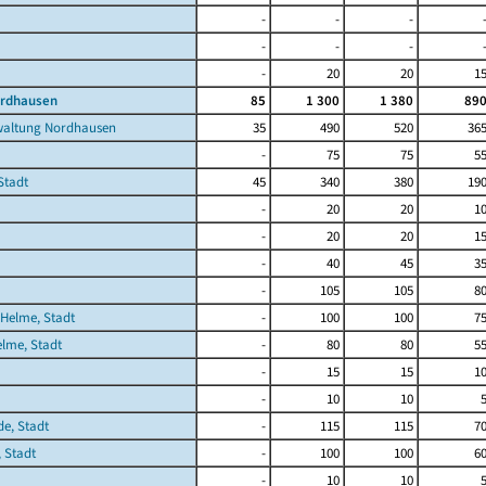
-
-
-
-
-
-
-
20
20
1
ordhausen
85
1 300
1 380
89
waltung Nordhausen
35
490
520
36
-
75
75
5
Stadt
45
340
380
19
-
20
20
1
-
20
20
1
-
40
45
3
-
105
105
8
Helme, Stadt
-
100
100
7
lme, Stadt
-
80
80
5
-
15
15
1
-
10
10
de, Stadt
-
115
115
7
 Stadt
-
100
100
6
-
10
10