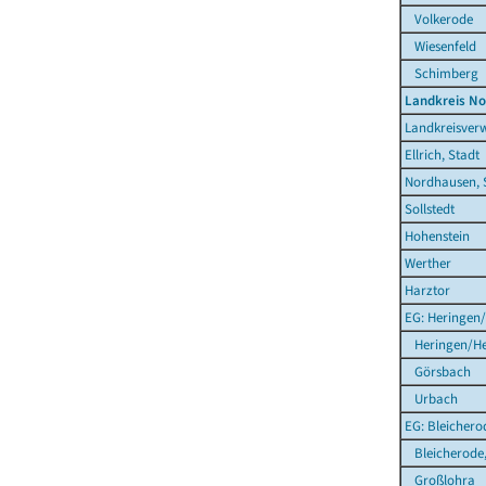
Volkerode
Wiesenfeld
Schimberg
Landkreis N
Landkreisver
Ellrich, Stadt
Nordhausen, 
Sollstedt
Hohenstein
Werther
Harztor
EG: Heringen/
Heringen/He
Görsbach
Urbach
EG: Bleichero
Bleicherode,
Großlohra