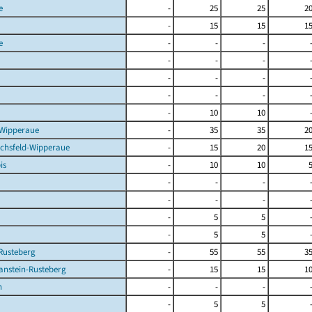
e
-
25
25
2
-
15
15
1
e
-
-
-
-
-
-
-
-
-
-
-
-
-
10
10
-Wipperaue
-
35
35
2
ichsfeld-Wipperaue
-
15
20
1
is
-
10
10
-
-
-
-
-
-
-
5
5
-
5
5
Rusteberg
-
55
55
3
anstein-Rusteberg
-
15
15
1
n
-
-
-
-
5
5