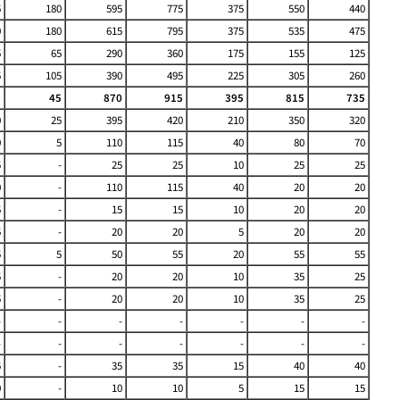
5
180
595
775
375
550
440
0
180
615
795
375
535
475
5
65
290
360
175
155
125
5
105
390
495
225
305
260
0
45
870
915
395
815
735
0
25
395
420
210
350
320
0
5
110
115
40
80
70
5
-
25
25
10
25
25
0
-
110
115
40
20
20
5
-
15
15
10
20
20
5
-
20
20
5
20
20
5
5
50
55
20
55
55
5
-
20
20
10
35
25
5
-
20
20
10
35
25
-
-
-
-
-
-
-
-
-
-
-
-
-
-
5
-
35
35
15
40
40
0
-
10
10
5
15
15