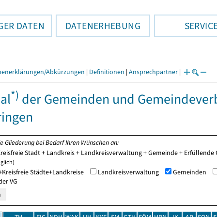
GER DATEN
DATENERHEBUNG
SERVIC
henerklärungen/Abkürzungen
|
Definitionen
|
Ansprechpartner
|
*)
al
der Gemeinden und Gemeindeverbä
ringen
ie Gliederung bei Bedarf Ihren Wünschen an:
reisfreie Stadt + Landkreis + Landkreisverwaltung + Gemeinde + Erfüllen
glich)
Kreisfreie Städte+Landkreise
Landkreisverwaltung
Gemeinden
der VG