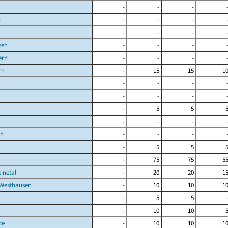
-
-
-
n
-
-
-
-
-
-
sen
-
-
-
rn
-
-
-
rn
-
15
15
1
-
-
-
-
-
-
-
5
5
-
-
-
ch
-
-
-
-
5
5
-
75
75
5
inetal
-
20
20
1
Westhausen
-
10
10
1
-
5
5
-
10
10
de
-
10
10
1