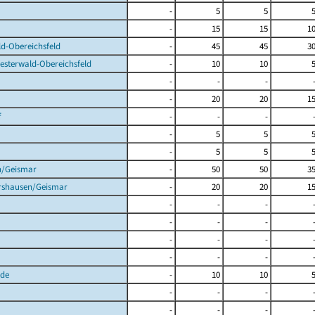
-
5
5
-
15
15
1
d-Obereichsfeld
-
45
45
3
esterwald-Obereichsfeld
-
10
10
-
-
-
-
20
20
1
f
-
-
-
-
5
5
-
5
5
n/Geismar
-
50
50
3
rshausen/Geismar
-
20
20
1
-
-
-
-
-
-
-
-
-
-
-
-
de
-
10
10
-
-
-
-
-
-