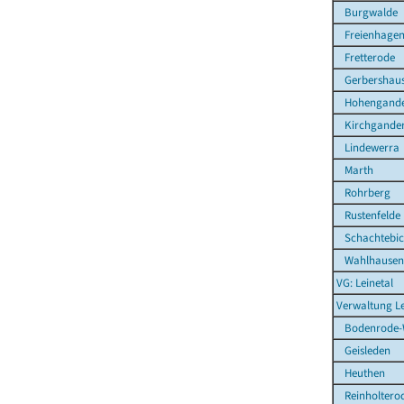
Burgwalde
Freienhage
Fretterode
Gerbershau
Hohengande
Kirchgande
Lindewerra
Marth
Rohrberg
Rustenfelde
Schachtebi
Wahlhausen
VG: Leinetal
Verwaltung Le
Bodenrode-
Geisleden
Heuthen
Reinholtero