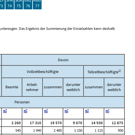
LF
SHK
SOK
GRZ
ABG
73
74
75
76
77
 unterzogen. Das Ergebnis der Summierung der Einzelzahlen kann deshalb
Davon
1)
Vollzeitbeschäftigte
Teilzeitbeschäftigte
Arbeit-
darunter
darunter
Beamte
zusammen
zusammen
nehmer
weiblich
weiblich
Personen
5
2 260
17 310
19 570
9 670
14 930
12 875
5
545
1 940
2 485
1 150
1 115
950