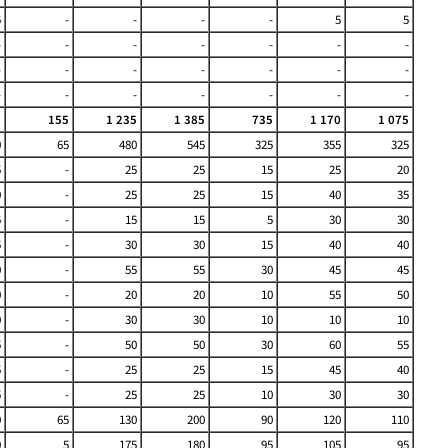
5
-
-
-
-
5
5
-
-
-
-
-
-
-
-
-
-
-
-
-
-
-
-
-
-
-
-
-
5
155
1 235
1 385
735
1 170
1 075
0
65
480
545
325
355
325
5
-
25
25
15
25
20
0
-
25
25
15
40
35
5
-
15
15
5
30
30
5
-
30
30
15
40
40
0
-
55
55
30
45
45
0
-
20
20
10
55
50
0
-
30
30
10
10
10
5
-
50
50
30
60
55
5
-
25
25
15
45
40
5
-
25
25
10
30
30
0
65
130
200
90
120
110
0
5
175
180
95
105
95