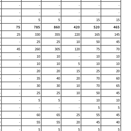
-
-
-
-
-
-
-
-
-
-
-
-
-
-
5
-
5
5
-
15
15
0
75
785
860
420
520
465
5
25
330
355
220
165
145
5
-
25
25
10
50
45
0
45
260
305
120
75
70
0
-
10
10
-
10
10
5
-
10
10
5
10
10
5
-
20
20
15
25
20
0
-
35
40
20
70
60
5
-
30
30
10
70
65
5
-
25
25
10
50
45
0
-
5
5
-
10
10
5
-
-
-
-
5
5
0
-
60
65
25
55
45
0
-
55
55
20
45
40
5
-
5
5
5
5
5