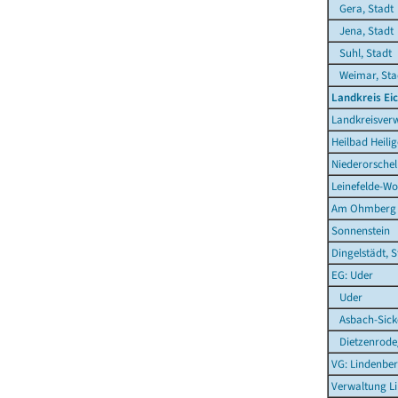
Gera, Stadt
Jena, Stadt
Suhl, Stadt
Weimar, Sta
Landkreis Ei
Landkreisverw
Heilbad Heilig
Niederorschel
Leinefelde-Wo
Am Ohmberg
Sonnenstein
Dingelstädt, S
EG: Uder
Uder
Asbach-Sick
Dietzenrode
VG: Lindenber
Verwaltung L