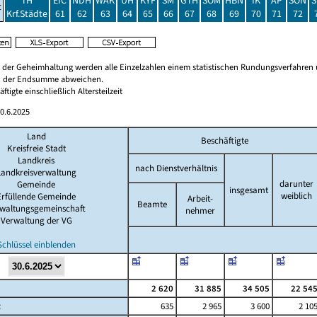
TH
EIC
NDH
WAK
UH
KYF
SM
GTH
SÖM
HBN
IK
AP
SON
S
t
Krf.Städte
61
62
63
64
65
66
67
68
69
70
71
72
 der Geheimhaltung werden alle Einzelzahlen einem statistischen Rundungsverfahren
on der Endsumme abweichen.
äftigte einschließlich Altersteilzeit
0.6.2025
Land
Beschäftigte
Kreisfreie Stadt
Landkreis
nach Dienstverhältnis
Landkreisverwaltung
darunter
Gemeinde
insgesamt
weiblich
Erfüllende Gemeinde
Arbeit-
Beamte
waltungsgemeinschaft
nehmer
Verwaltung der VG
Schlüssel einblenden
2 620
31 885
34 505
22 54
t
635
2 965
3 600
2 10