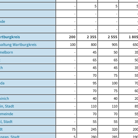
-
5
5
-
-
-
ode
-
-
-
a
-
-
-
rtburgkreis
200
2 355
2 555
1 80
waltung Wartburgkreis
100
800
905
65
melborn
-
45
50
3
t
-
65
65
5
ch
-
45
45
3
-
70
75
5
oda
-
95
100
7
-
70
75
6
ainich
-
40
40
2
in, Stadt
-
110
110
8
emeinde
-
70
70
5
l, Stadt
-
55
55
3
dt
75
245
320
20
ngen, Stadt
5
280
285
19