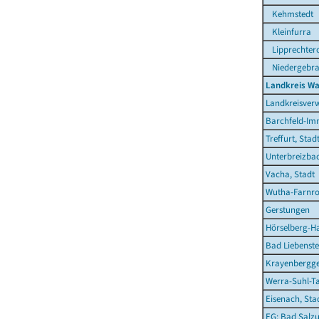
Kehmstedt
Kleinfurra
Lipprechter
Niedergebr
Landkreis Wa
Landkreisver
Barchfeld-Im
Treffurt, Stad
Unterbreizba
Vacha, Stadt
Wutha-Farnr
Gerstungen
Hörselberg-H
Bad Liebenste
Krayenbergg
Werra-Suhl-Ta
Eisenach, Sta
EG: Bad Salzu