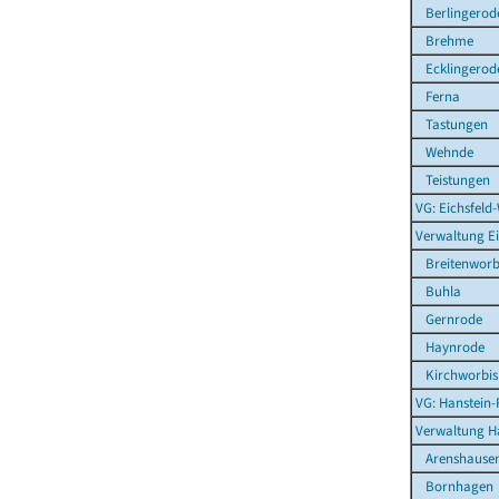
Berlingerod
Brehme
Ecklingerod
Ferna
Tastungen
Wehnde
Teistungen
VG: Eichsfeld
Verwaltung E
Breitenworb
Buhla
Gernrode
Haynrode
Kirchworbis
VG: Hanstein-
Verwaltung H
Arenshause
Bornhagen