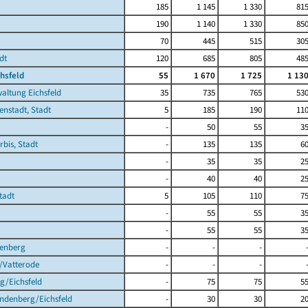
185
1 145
1 330
81
190
1 140
1 330
85
70
445
515
30
dt
120
685
805
48
chsfeld
55
1 670
1 725
1 13
altung Eichsfeld
35
735
765
53
enstadt, Stadt
5
185
190
11
-
50
55
3
rbis, Stadt
-
135
135
6
-
35
35
2
-
40
40
2
tadt
5
105
110
7
-
55
55
3
-
55
55
3
enberg
-
-
-
/Vatterode
-
-
-
g/Eichsfeld
-
75
75
5
indenberg/Eichsfeld
-
30
30
2