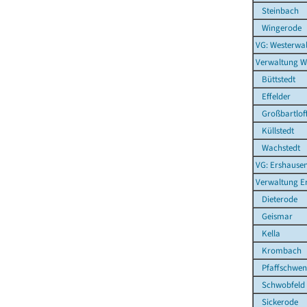
Steinbach
Wingerode
VG: Westerwal
Verwaltung W
Büttstedt
Effelder
Großbartlof
Küllstedt
Wachstedt
VG: Ershause
Verwaltung E
Dieterode
Geismar
Kella
Krombach
Pfaffschwen
Schwobfeld
Sickerode