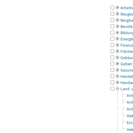
Arbeit
Bauge
Bergba
Bevölk
Bildun
Energi
Finanz
Fläche
Gebäu
Gebiet
Gesun
Handel
Handw
Land- 
Anb
Anb
Anb
Hek
Ern
Hek