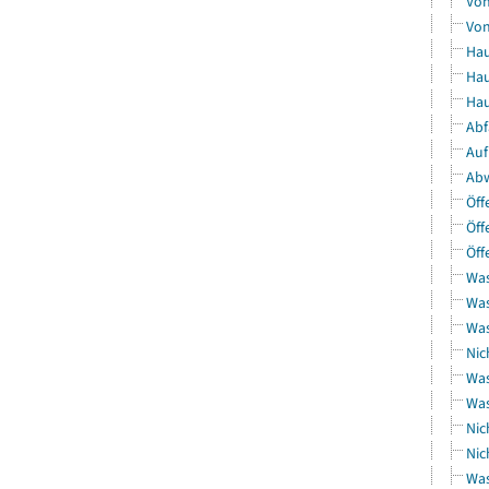
Von
Von
Hau
Hau
Hau
Abf
Auf
Abw
Öff
Öff
Öff
Was
Was
Was
Nic
Was
Was
Nic
Nic
Was