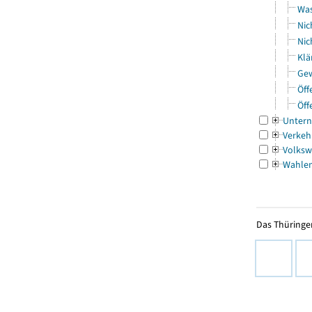
Was
Nic
Nic
Klä
Gew
Öff
Öff
Untern
Verkeh
Volksw
Wahle
Das Thüringer