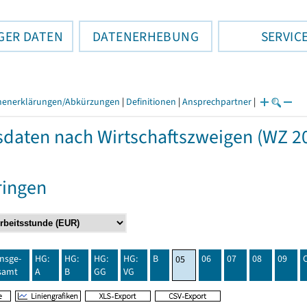
GER DATEN
DATENERHEBUNG
SERVIC
henerklärungen/Abkürzungen
|
Definitionen
|
Ansprechpartner
|
daten nach Wirtschaftszweigen (WZ 20
ringen
insge-
HG:
HG:
HG:
HG:
B
06
07
08
09
05
samt
A
B
GG
VG