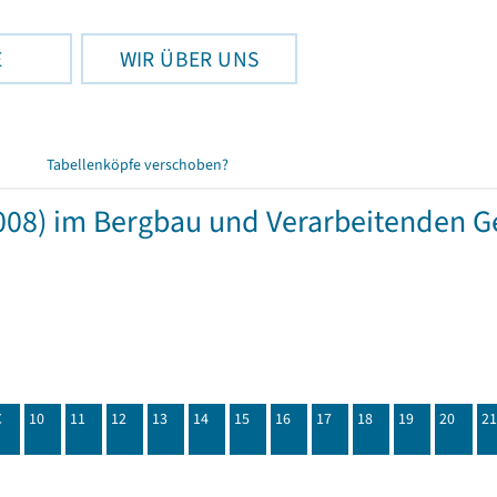
E
WIR ÜBER UNS
Tabellenköpfe verschoben?
08) im Bergbau und Verarbeitenden G
C
10
11
12
13
14
15
16
17
18
19
20
21