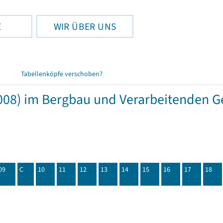
E
WIR ÜBER UNS
Tabellenköpfe verschoben?
08) im Bergbau und Verarbeitenden Ge
09
C
10
11
12
13
14
15
16
17
18