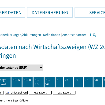
GER DATEN
DATENERHEBUNG
SERVIC
henerklärungen/Abkürzungen
|
Definitionen
|
Ansprechpartner
|
daten nach Wirtschaftszweigen (WZ 20
ringen
insge-
HG: A
HG: B
HG:
HG:
B
05
06
07
08
samt
GG
VG
0 und mehr Beschäftigten