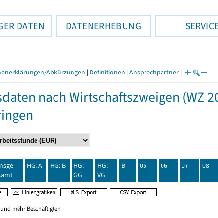
GER DATEN
DATENERHEBUNG
SERVIC
henerklärungen/Abkürzungen
|
Definitionen
|
Ansprechpartner
|
daten nach Wirtschaftszweigen (WZ 20
ringen
insge-
HG: A
HG: B
HG:
HG:
B
05
06
07
08
samt
GG
VG
0 und mehr Beschäftigten