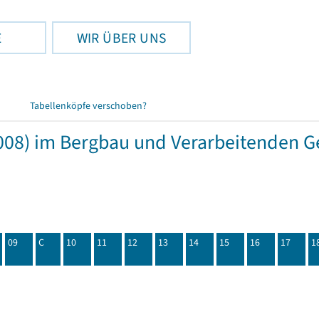
E
WIR ÜBER UNS
Tabellenköpfe verschoben?
08) im Bergbau und Verarbeitenden Ge
09
C
10
11
12
13
14
15
16
17
1