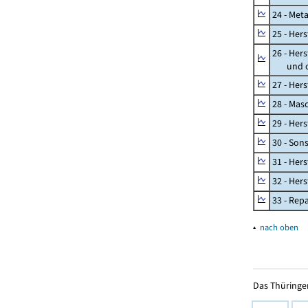
24 - Met
25 - Her
26 - Her
und opt
27 - Her
28 - Mas
29 - Her
30 - Son
31 - Her
32 - Her
33 - Rep
▴
nach oben
Das Thüringer