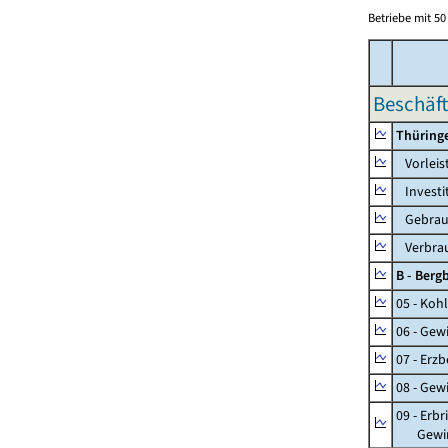
Betriebe mit 5
Beschäft
Thüring
Vorleis
Investi
Gebrauc
Verbrau
B - Ber
05 - Koh
06 - Gew
07 - Erz
08 - Gew
09 - Erb
Gewinnu