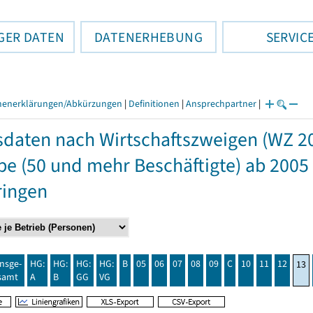
GER DATEN
DATENERHEBUNG
SERVIC
henerklärungen/Abkürzungen
|
Definitionen
|
Ansprechpartner
|
daten nach Wirtschaftszweigen (WZ 2
e (50 und mehr Beschäftigte) ab 2005
ringen
insge-
HG:
HG:
HG:
HG:
B
05
06
07
08
09
C
10
11
12
13
samt
A
B
GG
VG