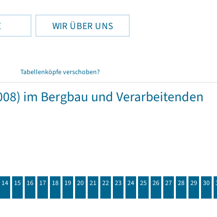
E
WIR ÜBER UNS
Tabellenköpfe verschoben?
008) im Bergbau und Verarbeitenden
14
15
16
17
18
19
20
21
22
23
24
25
26
27
28
29
30