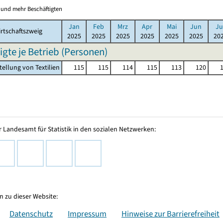
0 und mehr Beschäftigten
Jan
Feb
Mrz
Apr
Mai
Jun
Ju
rtschaftszweig
2025
2025
2025
2025
2025
2025
20
igte je Betrieb (Personen)
tellung von Textilien
115
115
114
115
113
120
 Landesamt für Statistik in den sozialen Netzwerken:
 zu dieser Website:
Datenschutz
Impressum
Hinweise zur Barrierefreiheit