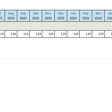
l
Aug
Sep
Okt
Nov
Dez
Jan
Feb
Mrz
Ap
25
2025
2025
2025
2025
2025
2026
2026
2026
20
119
116
116
119
120
119
118
119
119