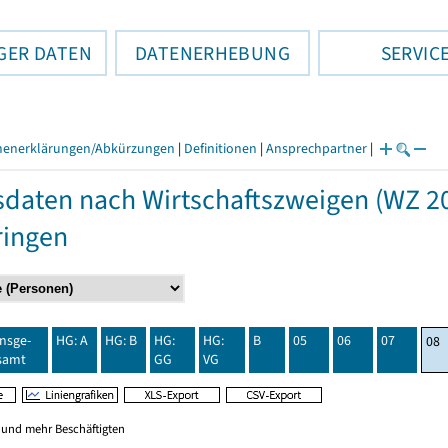
GER DATEN
DATENERHEBUNG
SERVIC
henerklärungen/Abkürzungen
|
Definitionen
|
Ansprechpartner
|
daten nach Wirtschaftszweigen (WZ 20
ringen
insge-
HG: A
HG: B
HG:
HG:
B
05
06
07
08
samt
GG
VG
0 und mehr Beschäftigten