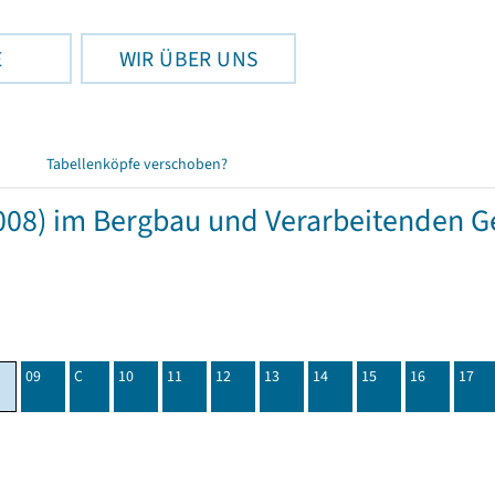
E
WIR ÜBER UNS
Tabellenköpfe verschoben?
08) im Bergbau und Verarbeitenden Ge
09
C
10
11
12
13
14
15
16
17