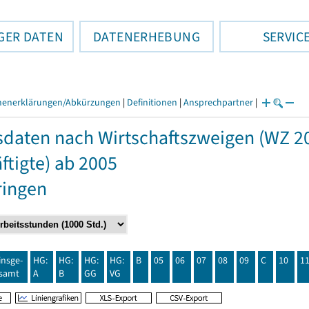
GER DATEN
DATENERHEBUNG
SERVIC
henerklärungen/Abkürzungen
|
Definitionen
|
Ansprechpartner
|
daten nach Wirtschaftszweigen (WZ 2
ftigte) ab 2005
ringen
insge-
HG:
HG:
HG:
HG:
B
05
06
07
08
09
C
10
1
samt
A
B
GG
VG