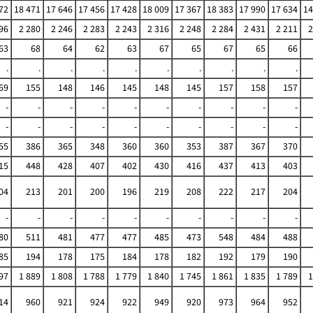
72
18 471
17 646
17 456
17 428
18 009
17 367
18 383
17 990
17 634
14
96
2 280
2 246
2 283
2 243
2 316
2 248
2 284
2 431
2 211
2
63
68
64
62
63
67
65
67
65
66
.
.
.
.
.
.
.
.
.
.
69
155
148
146
145
148
145
157
158
157
-
-
-
-
-
-
-
-
-
-
-
-
-
-
-
-
-
-
-
-
55
386
365
348
360
360
353
387
367
370
15
448
428
407
402
430
416
437
413
403
04
213
201
200
196
219
208
222
217
204
-
-
-
-
-
-
-
-
-
-
80
511
481
477
477
485
473
548
484
488
85
194
178
175
184
178
182
192
179
190
97
1 889
1 808
1 788
1 779
1 840
1 745
1 861
1 835
1 789
1
14
960
921
924
922
949
920
973
964
952