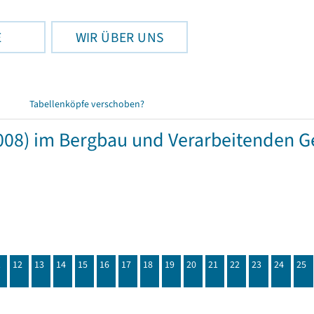
E
WIR ÜBER UNS
Tabellenköpfe verschoben?
008) im Bergbau und Verarbeitenden 
1
12
13
14
15
16
17
18
19
20
21
22
23
24
25