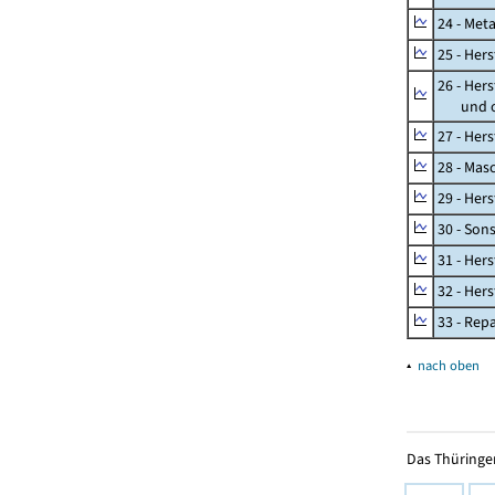
24 - Met
25 - Her
26 - Her
und opt
27 - Her
28 - Mas
29 - Her
30 - Son
31 - Her
32 - Her
33 - Rep
▴
nach oben
Das Thüringer