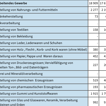
rbeitendes Gewerbe
18 909
17 6
stellung von Nahrungs- und Futtermitteln
2 277
2 1
ränkeherstellung
73
akverarbeitung
.
tellung von Textilien
158
1
stellung von Bekleidung
-
stellung von Leder, Lederwaren und Schuhen
-
stellung von Holz-, Flecht-, Korb- und Kork waren (ohne Möbel)
380
3
stellung von Papier, Pappe und Waren daraus
452
4
stellung von Druckerzeugnissen; Vervielfältigung von
227
2
ten Ton-, Bild- und Datenträgern
erei und Mineralölverarbeitung
-
stellung von chemischen Erzeugnissen
519
4
stellung von pharmazeutischen Erzeugnissen
193
1
stellung von Gummi und Kunststoffwaren
1 915
1 7
stellung von Glas und Glaswaren, Keramik, Verarbeitung
992
9
einen und Erden