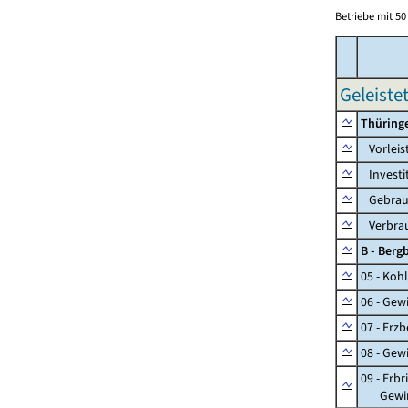
Betriebe mit 5
Geleiste
Thüring
Vorleis
Investi
Gebrauc
Verbrau
B - Ber
05 - Koh
06 - Gew
07 - Erz
08 - Gew
09 - Erb
Gewinnu