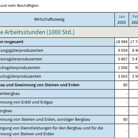
0 und mehr Beschäftigten
Jan
Fe
Wirtschaftszweig
2025
202
te Arbeitsstunden (
1000 Std.
)
en insgesamt
18 989
17 7
tungsgüterproduzenten
9 054
8 4
tionsgüterproduzenten
5 867
5 4
hsgüterproduzenten
1 006
9
chsgüterproduzenten
3 063
2 9
gbau und Gewinnung von Steinen und Erden
80
lenbergbau
-
innung von Erdöl und Erdgas
-
bergbau
-
innung von Steinen und Erden, sonstiger Bergbau
80
ringung von Dienstleistungen für den Bergbau und für die
-
ng von Steinen und Erden