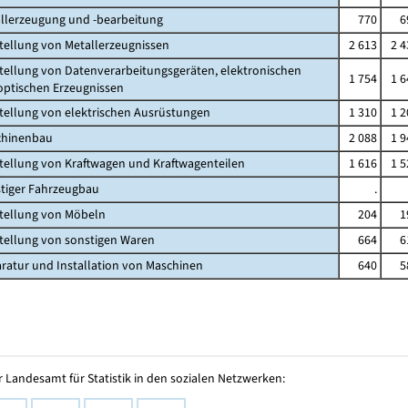
allerzeugung und -bearbeitung
770
6
stellung von Metallerzeugnissen
2 613
2 4
stellung von Datenverarbeitungsgeräten, elektronischen
1 754
1 6
ischen Erzeugnissen
stellung von elektrischen Ausrüstungen
1 310
1 2
chinenbau
2 088
1 9
stellung von Kraftwagen und Kraftwagenteilen
1 616
1 5
stiger Fahrzeugbau
.
stellung von Möbeln
204
1
stellung von sonstigen Waren
664
6
aratur und Installation von Maschinen
640
5
 Landesamt für Statistik in den sozialen Netzwerken: