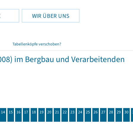
E
WIR ÜBER UNS
Tabellenköpfe verschoben?
008) im Bergbau und Verarbeitenden
14
15
16
17
18
19
20
21
22
23
24
25
26
27
28
29
30