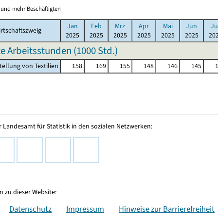
0 und mehr Beschäftigten
Jan
Feb
Mrz
Apr
Mai
Jun
Ju
rtschaftszweig
2025
2025
2025
2025
2025
2025
20
te Arbeitsstunden (
1000 Std.
)
tellung von Textilien
158
169
155
148
146
145
 Landesamt für Statistik in den sozialen Netzwerken:
 zu dieser Website:
Datenschutz
Impressum
Hinweise zur Barrierefreiheit