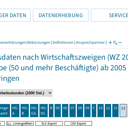
GER DATEN
DATENERHEBUNG
SERVIC
henerklärungen/Abkürzungen
|
Definitionen
|
Ansprechpartner
|
daten nach Wirtschaftszweigen (WZ 2
e (50 und mehr Beschäftigte) ab 2005
ringen
insge-
HG:
HG:
HG:
HG:
B
05
06
07
08
09
C
10
11
12
13
samt
A
B
GG
VG