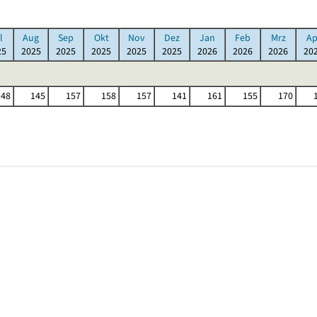
l
Aug
Sep
Okt
Nov
Dez
Jan
Feb
Mrz
Ap
25
2025
2025
2025
2025
2025
2026
2026
2026
20
148
145
157
158
157
141
161
155
170