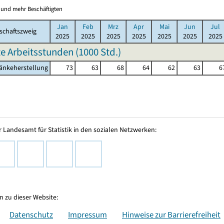
0 und mehr Beschäftigten
Jan
Feb
Mrz
Apr
Mai
Jun
Jul
schaftszweig
2025
2025
2025
2025
2025
2025
2025
te Arbeitsstunden (
1000 Std.
)
ränkeherstellung
73
63
68
64
62
63
6
 Landesamt für Statistik in den sozialen Netzwerken:
 zu dieser Website:
Datenschutz
Impressum
Hinweise zur Barrierefreiheit