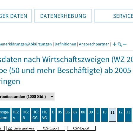
GER DATEN
DATENERHEBUNG
SERVIC
henerklärungen/Abkürzungen
|
Definitionen
|
Ansprechpartner
|
daten nach Wirtschaftszweigen (WZ 2
e (50 und mehr Beschäftigte) ab 2005
ringen
insge-
HG:
HG:
HG:
HG:
B
05
06
07
08
09
C
10
12
13
11
samt
A
B
GG
VG