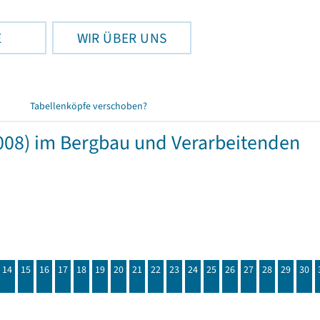
E
WIR ÜBER UNS
Tabellenköpfe verschoben?
008) im Bergbau und Verarbeitenden
14
15
16
17
18
19
20
21
22
23
24
25
26
27
28
29
30