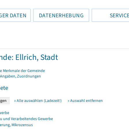
GER DATEN
DATENERHEBUNG
SERVIC
de: Ellrich, Stadt
e Merkmale der Gemeinde
 Angaben, Zuordnungen
ete
» Alle auswählen (Ladezeit!)
» Auswahl entfernen
werbe
u und Verarbeitendes Gewerbe
erung, Mikrozensus