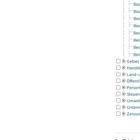
Bau
Bau
Bes
Bes
Bes
Bes
Bes
Bes
Gebiet
Handel
Land- 
Öffentl
Person
Steuer
Umwel
Untern
Zensu