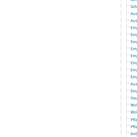
Sch
Aus
Aus
Emp
Emp
Emp
Emp
Emp
Emp
Emp
Emp
Aus
Emp
Hau
Woh
Woh
Pfl
Pfl
Ant