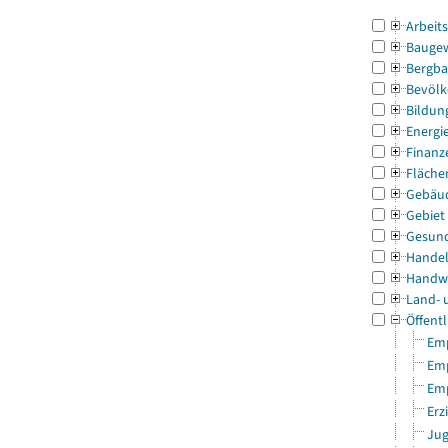
Arbeit
Bauge
Bergba
Bevölk
Bildun
Energi
Finanz
Fläche
Gebäu
Gebiet
Gesun
Handel
Handw
Land- 
Öffentl
Emp
Emp
Emp
Erz
Jug