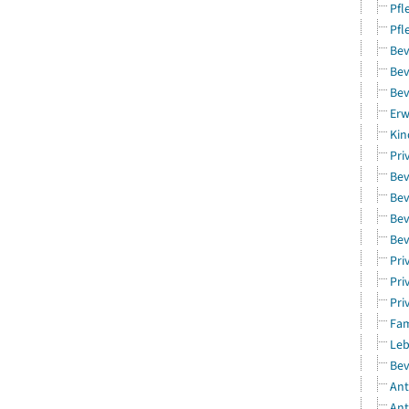
Pfl
Pfl
Bev
Bev
Bev
Erw
Kin
Pri
Bev
Bev
Bev
Bev
Pri
Pri
Pri
Fam
Leb
Bev
Ant
Ant