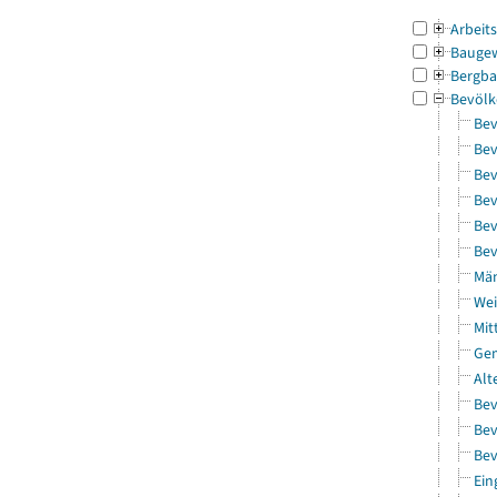
Arbeit
Bauge
Bergba
Bevölk
Bev
Bev
Bev
Bev
Bev
Bev
Män
Wei
Mit
Gem
Alt
Bev
Bev
Bev
Ein