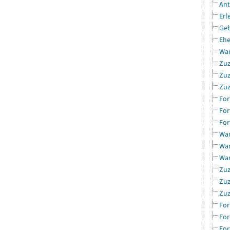
Ant
Erl
Geb
Ehe
Wan
Zuz
Zuz
Zuz
For
For
For
Wan
Wan
Wan
Zuz
Zuz
Zuz
For
For
For