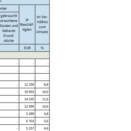
n
nter
gebraucht
im Ver-
je
erworbene
hältnis
Beschäf-
Bauten und
zum
tigten
bebaute
Umsatz
Grund-
stücke
EUR
%
.
.
.
.
.
.
.
.
.
-
12 259
8,8
-
19 003
14,0
-
14 235
11,6
-
12 094
10,6
.
5 289
4,8
.
6 703
5,6
-
5 257
4,6