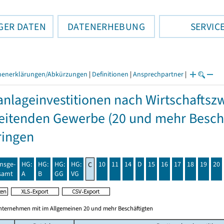
GER DATEN
DATENERHEBUNG
SERVIC
henerklärungen/Abkürzungen
|
Definitionen
|
Ansprechpartner
|
anlageinvestitionen nach Wirtschafts
eitenden Gewerbe (20 und mehr Beschä
ringen
insge-
HG:
HG:
HG:
HG:
10
11
14
D
15
16
17
18
19
20
C
samt
A
B
GG
VG
nternehmen mit im Allgemeinen 20 und mehr Beschäftigten