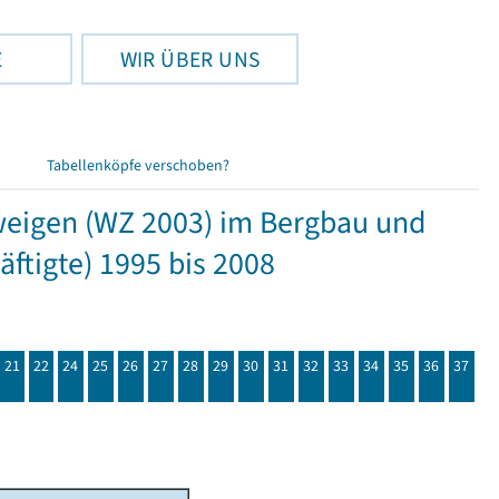
E
WIR ÜBER UNS
Tabellenköpfe verschoben?
zweigen (WZ 2003) im Bergbau und
ftigte) 1995 bis 2008
21
22
24
25
26
27
28
29
30
31
32
33
34
35
36
37