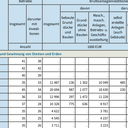
Betriebe
Bruttoanlageinvestitione
davon
daru
Masch.,
bebaute
selbst
darunter
Grund-
masch.
Grund-
erstellte
insgesamt
mit
insgesamt
stücke
Anlagen,
stücke
Anlagen
Investi-
ohne
Betriebs- u.
und
(auch
tionen
Bauten
Geschäfts-
Bauten
Gebäude)
ausstattung
Anzahl
1000 EUR
 und Gewinnung von Steinen und Erden
41
38
.
.
.
.
.
42
42
.
.
.
.
.
40
39
.
.
.
.
.
35
33
11 487
136
1 302
10 049
485
45
34
20 694
987
1 077
18 630
230
36
33
12 996
297
1 472
11 228
.
37
28
10 328
775
636
8 917
.
35
26
4 622
.
.
3 781
.
35
25
4 545
.
.
4 237
.
35
26
3 711
.
.
3 223
-