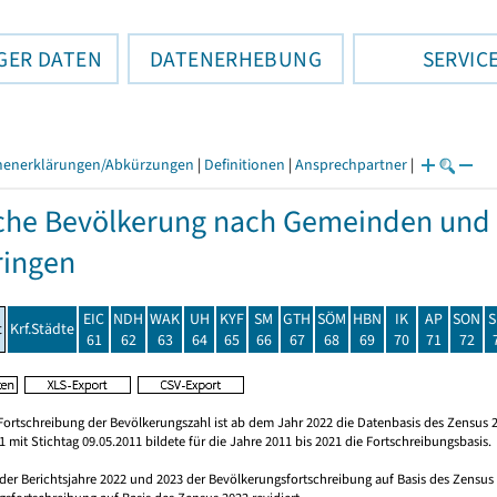
GER DATEN
DATENERHEBUNG
SERVIC
henerklärungen/Abkürzungen
|
Definitionen
|
Ansprechpartner
|
che Bevölkerung nach Gemeinden und 
ringen
EIC
NDH
WAK
UH
KYF
SM
GTH
SÖM
HBN
IK
AP
SON
S
t
Krf.Städte
61
62
63
64
65
66
67
68
69
70
71
72
Fortschreibung der Bevölkerungszahl ist ab dem Jahr 2022 die Datenbasis des Zensus 2
 mit Stichtag 09.05.2011 bildete für die Jahre 2011 bis 2021 die Fortschreibungsbasis.
 der Berichtsjahre 2022 und 2023 der Bevölkerungsfortschreibung auf Basis des Zensu