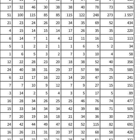
17
32
46
30
38
38
40
78
73
526
51
100
115
85
85
115
122
248
273
1 557
21
23
24
26
20
34
35
69
52
434
4
15
14
15
14
17
26
35
35
220
6
14
7
1
4
12
11
16
11
113
5
1
2
2
1
1
6
5
2
34
1
6
5
3
2
7
3
10
4
58
12
22
28
23
20
18
38
52
40
356
24
40
38
31
29
37
57
98
75
585
6
12
17
16
22
14
20
47
25
241
7
7
10
9
12
7
9
27
15
151
3
14
2
5
4
3
5
17
5
89
16
28
34
26
25
25
46
76
74
477
15
33
34
34
34
42
39
86
71
505
7
20
19
16
18
21
34
36
30
279
24
42
44
49
47
62
52
115
82
691
16
26
21
31
20
37
32
68
58
426
11
15
22
22
21
28
25
51
52
322