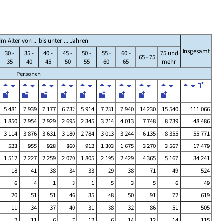
 Alter von ... bis unter ... Jahren
Insgesamt
30 -
35 -
40 -
45 -
50 -
55 -
60 -
75 und
65 - 75
35
40
45
50
55
60
65
mehr
Personen
5 481
7 939
7 177
6 732
5 914
7 231
7 940
14 230
15 540
111 066
1 850
2 954
2 929
2 695
2 345
3 214
4 013
7 748
8 739
48 486
3 114
3 876
3 631
3 180
2 784
3 013
3 244
6 135
8 355
55 771
523
955
928
860
912
1 303
1 675
3 270
3 567
17 479
1 512
2 227
2 259
2 070
1 805
2 195
2 429
4 365
5 167
34 241
18
41
38
34
33
29
38
71
49
524
6
4
1
3
1
5
3
5
6
49
20
51
51
46
35
48
50
91
72
619
11
34
37
40
31
38
32
86
51
505
2
11
6
7
12
6
14
12
14
115