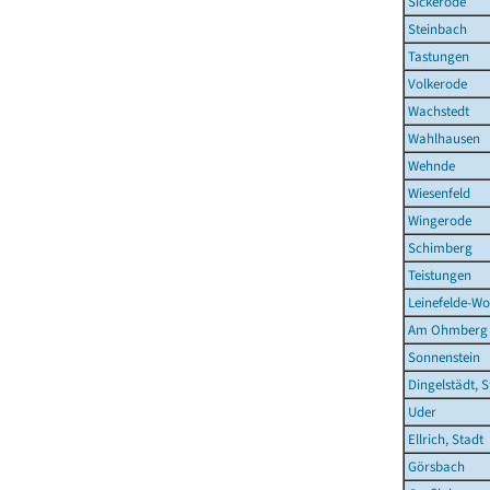
Sickerode
Steinbach
Tastungen
Volkerode
Wachstedt
Wahlhausen
Wehnde
Wiesenfeld
Wingerode
Schimberg
Teistungen
Leinefelde-Wo
Am Ohmberg
Sonnenstein
Dingelstädt, S
Uder
Ellrich, Stadt
Görsbach