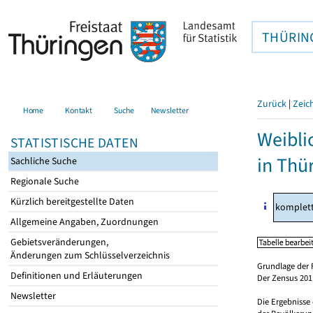
THÜRIN
Zurück
|
Zeic
Home
Kontakt
Suche
Newsletter
Weibli
STATISTISCHE DATEN
in Thü
Sachliche Suche
Regionale Suche
Kürzlich bereitgestellte Daten
komplet
Allgemeine Angaben, Zuordnungen
Gebietsveränderungen,
Änderungen zum Schlüsselverzeichnis
Grundlage der 
Definitionen und Erläuterungen
Der Zensus 2011
Newsletter
Die Ergebnisse