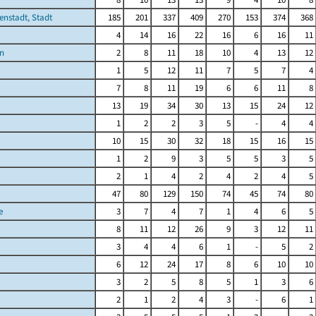
enstadt, Stadt
185
201
337
409
270
153
374
368
4
14
16
22
16
6
16
11
n
2
8
11
18
10
4
13
12
1
5
12
11
7
5
7
4
7
8
11
19
6
6
11
8
13
19
34
30
13
15
24
12
1
2
2
3
5
-
4
4
10
15
30
32
18
15
16
15
1
2
9
3
5
5
3
5
2
1
4
2
4
2
4
5
47
80
129
150
74
45
74
80
e
3
7
4
7
1
4
6
5
8
11
12
26
9
3
12
11
3
4
4
6
1
-
5
2
6
12
24
17
8
6
10
10
3
2
5
8
5
1
3
6
2
1
2
4
3
-
6
1