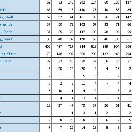
62
83
140
202
114
60
130
137
ainich
65
69
113
150
77
40
88
84
in, Stadt
62
92
141
161
89
56
121
142
emeinde
37
50
79
103
67
33
71
66
l, Stadt
37
55
129
147
103
58
104
69
g, Stadt
35
48
82
120
65
46
109
61
dt
409
467
717
844
528
369
904
906
lza, Stadt
176
148
292
368
209
132
245
294
, Stadt
32
32
46
59
39
16
70
51
6
20
12
20
9
14
13
12
2
1
3
5
5
1
2
1
6
2
3
11
4
-
4
4
3
10
11
14
12
11
8
8
n
-
4
4
3
4
-
4
1
28
27
47
79
37
26
51
41
n
-
-
1
3
1
2
2
2
8
8
20
18
15
6
9
5
n
7
7
19
14
16
5
8
8