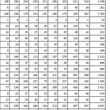
108
196
224
235
211
245
333
611
516
3 438
6
23
10
17
20
17
22
44
39
261
100
158
170
153
135
148
179
320
307
2 355
1
4
1
2
-
3
3
6
1
32
23
62
58
54
45
67
62
125
75
729
10
21
25
27
19
29
29
40
42
321
23
65
46
63
56
74
94
132
149
900
9
18
15
19
11
24
22
44
27
246
8
12
21
21
24
17
22
55
38
284
72
144
161
113
128
197
279
433
518
2 515
22
34
37
25
25
34
39
78
56
496
23
39
32
41
50
70
79
168
236
885
82
153
173
166
158
221
282
497
498
2 824
47
98
109
107
79
121
157
291
220
1 565
77
139
164
146
143
189
214
426
380
2 421
8
22
27
21
23
32
31
64
98
419
12
16
24
26
31
18
31
63
34
331
131
199
168
166
154
212
332
497
437
3 057