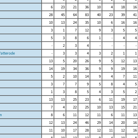
6
23
21
36
10
4
18
16
28
45
64
83
40
23
39
41
10
13
24
35
10
6
16
16
3
1
7
12
9
3
5
5
5
3
8
6
1
-
4
4
-
2
3
4
-
-
-
-
Vatterode
-
3
3
4
3
2
1
1
13
5
20
26
9
5
12
13
14
19
34
36
9
9
19
16
5
2
10
14
9
4
7
11
3
7
7
9
5
8
4
5
1
3
8
5
4
3
5
2
13
13
25
23
6
11
19
17
7
4
22
25
10
13
15
21
n
8
6
11
12
11
6
11
13
12
13
24
46
29
14
20
16
11
10
17
28
12
11
12
16
8
10
13
13
9
4
10
8