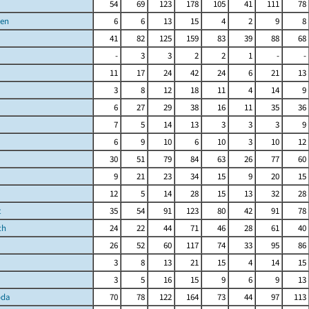
54
69
123
178
105
41
111
78
sen
6
6
13
15
4
2
9
8
41
82
125
159
83
39
88
68
-
3
3
2
2
1
-
-
11
17
24
42
24
6
21
13
3
8
12
18
11
4
14
9
6
27
29
38
16
11
35
36
7
5
14
13
3
3
3
9
6
9
10
6
10
3
10
12
30
51
79
84
63
26
77
60
9
21
23
34
15
9
20
15
12
5
14
28
15
13
32
28
t
35
54
91
123
80
42
91
78
ch
24
22
44
71
46
28
61
40
26
52
60
117
74
33
95
86
3
8
13
21
15
4
14
15
3
5
16
15
9
6
9
13
oda
70
78
122
164
73
44
97
113