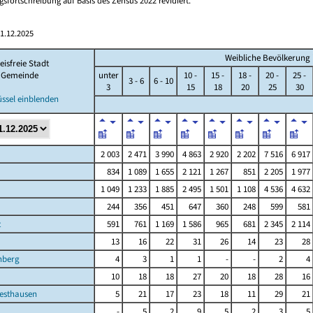
sfortschreibung auf Basis des Zensus 2022 revidiert.
1.12.2025
Weibliche Bevölkerung im
eisfreie Stadt
Gemeinde
unter
10 -
15 -
18 -
20 -
25 -
3 - 6
6 - 10
3
15
18
20
25
30
üssel einblenden
2 003
2 471
3 990
4 863
2 920
2 202
7 516
6 917
834
1 089
1 655
2 121
1 267
851
2 205
1 977
1 049
1 233
1 885
2 495
1 501
1 108
4 536
4 632
244
356
451
647
360
248
599
581
t
591
761
1 169
1 586
965
681
2 345
2 114
13
16
22
31
26
14
23
28
nberg
4
3
1
1
-
-
2
4
10
18
18
27
20
18
28
16
esthausen
5
21
17
23
18
11
29
21
-
5
2
9
5
2
3
5