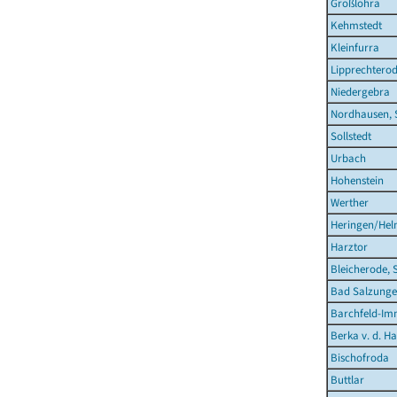
Großlohra
Kehmstedt
Kleinfurra
Lipprechtero
Niedergebra
Nordhausen, 
Sollstedt
Urbach
Hohenstein
Werther
Heringen/Hel
Harztor
Bleicherode, 
Bad Salzunge
Barchfeld-Im
Berka v. d. Ha
Bischofroda
Buttlar