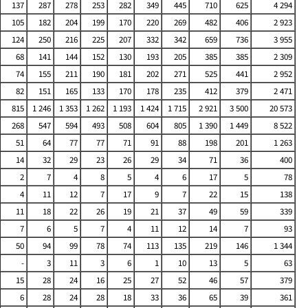
137
287
278
253
282
349
445
710
625
4 294
105
182
204
199
170
220
269
482
406
2 923
124
250
216
225
207
332
342
659
736
3 955
68
141
144
152
130
193
205
385
385
2 309
74
155
211
190
181
202
271
525
441
2 952
82
151
165
133
170
178
235
412
379
2 471
815
1 246
1 353
1 262
1 193
1 424
1 715
2 921
3 500
20 573
268
547
594
493
508
604
805
1 390
1 449
8 522
51
64
77
77
71
91
88
198
201
1 263
14
32
29
23
26
29
34
71
36
400
2
7
4
8
5
4
6
17
5
78
4
11
12
7
17
9
7
22
15
138
11
18
22
26
19
21
37
49
59
339
7
6
5
7
4
11
12
14
7
93
50
94
99
78
74
113
135
219
146
1 344
-
3
11
3
6
1
10
13
5
63
15
28
24
16
25
27
52
46
57
379
6
28
24
28
18
33
36
65
39
361