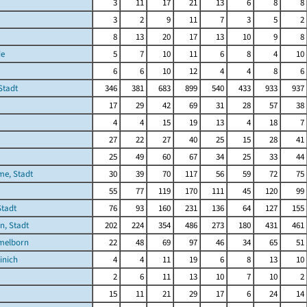
3
11
17
21
13
6
8
8
3
2
9
11
7
3
5
2
8
13
20
17
13
10
9
8
de
5
7
10
11
6
8
4
10
6
6
10
12
4
4
8
6
Stadt
346
381
683
899
540
433
933
937
17
29
42
69
31
28
57
38
4
4
15
19
13
4
18
7
27
22
27
40
25
15
28
41
25
49
60
67
34
25
33
44
me, Stadt
30
39
70
117
56
59
72
75
55
77
119
170
111
45
120
99
Stadt
76
93
160
231
136
64
127
155
n, Stadt
202
224
354
486
273
180
431
461
melborn
22
48
69
97
46
34
65
51
inich
4
4
11
19
6
8
13
10
2
6
11
13
10
7
10
2
15
11
21
29
17
6
24
14