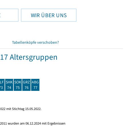
E
WIR ÜBER UNS
Tabellenköpfe verschoben?
17 Altersgruppen
LF
SHK
SOK
GRZ
ABG
73
74
75
76
77
022 mit Stichtag 15.05.2022.
s 2011 wurden am 06.12.2024 mit Ergebnissen