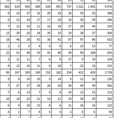
362
614
642
584
526
591
737
1 321
1 402
9 076
9
23
27
32
20
18
26
55
33
348
6
22
24
17
17
20
18
35
29
266
7
12
19
11
15
19
27
29
44
235
13
29
25
18
26
19
19
38
37
300
18
46
28
42
36
42
67
97
96
632
1
3
5
4
5
9
6
10
13
77
22
51
40
33
41
40
59
90
108
635
3
11
11
7
6
8
17
9
19
124
4
12
10
11
9
18
7
22
14
131
85
167
209
169
152
182
234
412
429
2 718
9
9
10
10
5
14
9
12
20
135
7
27
27
29
26
26
30
49
49
362
7
6
13
7
5
8
14
12
15
112
10
18
22
21
14
11
19
34
20
262
6
4
10
12
8
6
11
16
16
122
4
2
7
4
5
4
3
5
6
59