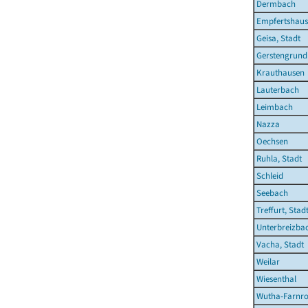
Dermbach
Empfertshau
Geisa, Stadt
Gerstengrund
Krauthausen
Lauterbach
Leimbach
Nazza
Oechsen
Ruhla, Stadt
Schleid
Seebach
Treffurt, Stad
Unterbreizba
Vacha, Stadt
Weilar
Wiesenthal
Wutha-Farnr