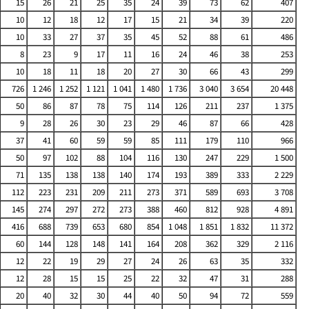
15
26
21
25
35
24
39
73
62
407
10
12
18
12
17
15
21
34
39
220
10
33
27
37
35
45
52
88
61
486
8
23
9
17
11
16
24
46
38
253
10
18
11
18
20
27
30
66
43
299
726
1 246
1 252
1 121
1 041
1 480
1 736
3 040
3 654
20 448
50
86
87
78
75
114
126
211
237
1 375
9
28
26
30
23
29
46
87
66
428
37
41
60
59
59
85
111
179
110
966
50
97
102
88
104
116
130
247
229
1 500
71
135
138
138
140
174
193
389
333
2 229
112
223
231
209
211
273
371
589
693
3 708
145
274
297
272
273
388
460
812
928
4 891
416
688
739
653
680
854
1 048
1 851
1 832
11 372
60
144
128
148
141
164
208
362
329
2 116
12
22
19
29
27
24
26
63
35
332
12
28
15
15
25
22
32
47
31
288
20
40
32
30
44
40
50
94
72
559