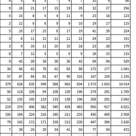
4
5
4
5
-
4
7
10
4
66
9
18
21
17
15
19
20
32
27
256
5
10
8
5
4
11
9
23
18
123
2
12
6
6
9
9
10
19
17
115
5
10
17
15
8
17
19
41
39
224
3
6
11
12
11
11
21
24
23
151
3
9
16
11
10
15
18
23
28
179
8
7
12
5
5
9
9
18
15
115
9
43
28
38
38
36
42
69
94
529
34
66
63
78
62
83
88
172
177
1 041
57
87
84
81
67
90
103
167
159
1 235
379
628
635
549
588
683
834
1 573
1 653
10 014
56
118
108
94
108
139
146
274
291
1 765
52
135
145
119
133
138
196
358
291
2 042
219
374
406
382
349
439
483
950
917
6 021
106
184
224
216
185
211
233
430
400
2 958
79
142
172
171
158
212
230
447
396
2 620
7
38
25
29
34
41
50
77
59
472