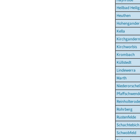
Heilbad Heilig
Heuthen
Hohengander
Kella
Kirchgandern
Kirchworbis
Krombach
Küllstedt
Lindewerra
Marth
Niederorschel
Pfaffschwend
Reinholterode
Rohrberg
Rustenfelde
Schachtebich
Schwobfeld