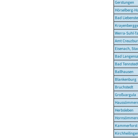
Gerstungen
Hörselberg-H
Bad Liebenste
Krayenbergg
Werra-Suhl-Ta
Amt Creuzbur
Eisenach, Sta
Bad Langensa
Bad Tennstedt
Ballhausen
Blankenburg
Bruchstedt
Großvargula
Haussömmer
Herbsleben
Hornsömmer
Kammerforst
Kirchheilinge