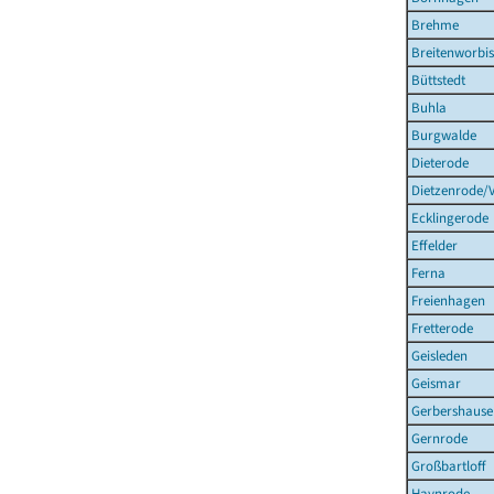
Brehme
Breitenworbis
Büttstedt
Buhla
Burgwalde
Dieterode
Dietzenrode/
Ecklingerode
Effelder
Ferna
Freienhagen
Fretterode
Geisleden
Geismar
Gerbershause
Gernrode
Großbartloff
Haynrode