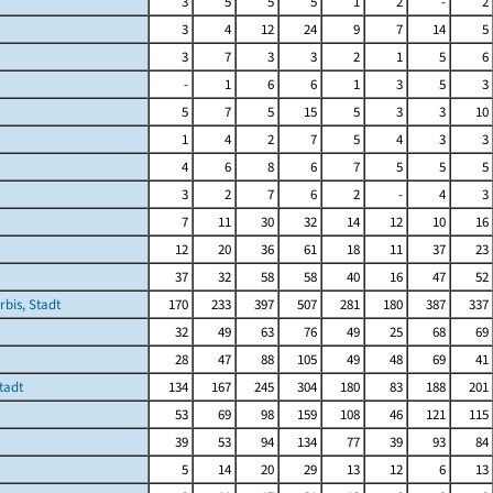
3
5
5
5
1
2
-
2
3
4
12
24
9
7
14
5
3
7
3
3
2
1
5
6
-
1
6
6
1
3
5
3
5
7
5
15
5
3
3
10
1
4
2
7
5
4
3
3
4
6
8
6
7
5
5
5
3
2
7
6
2
-
4
3
7
11
30
32
14
12
10
16
12
20
36
61
18
11
37
23
37
32
58
58
40
16
47
52
rbis, Stadt
170
233
397
507
281
180
387
337
32
49
63
76
49
25
68
69
28
47
88
105
49
48
69
41
tadt
134
167
245
304
180
83
188
201
53
69
98
159
108
46
121
115
39
53
94
134
77
39
93
84
5
14
20
29
13
12
6
13