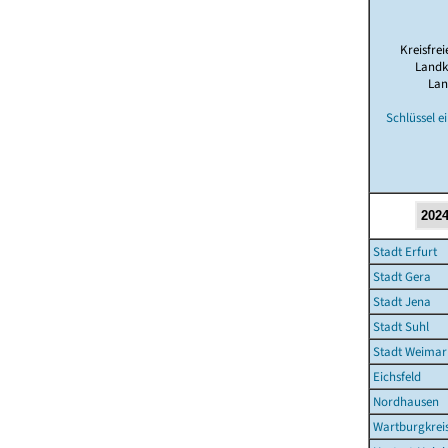
Kreisfrei
Landk
Lan
Schlüssel e
Stadt Erfurt
Stadt Gera
Stadt Jena
Stadt Suhl
Stadt Weimar
Eichsfeld
Nordhausen
Wartburgkrei