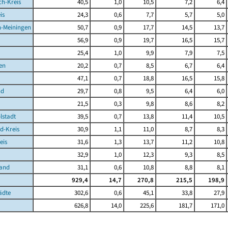
ch-Kreis
40,5
1,0
10,5
7,2
6,4
is
24,3
0,6
7,7
5,7
5,0
-Meiningen
50,7
0,9
17,7
14,5
13,7
56,9
0,9
19,7
16,5
15,7
25,4
1,0
9,9
7,9
7,5
en
20,2
0,7
8,5
6,7
6,4
47,1
0,7
18,8
16,5
15,8
nd
29,7
0,8
9,5
6,4
6,0
21,5
0,3
9,8
8,6
8,2
lstadt
39,5
0,7
13,8
11,4
10,5
d-Kreis
30,9
1,1
11,0
8,7
8,3
eis
31,6
1,3
13,7
11,2
10,8
32,9
1,0
12,3
9,3
8,5
Land
31,1
0,6
10,8
8,8
8,1
929,4
14,7
270,8
215,5
198,9
ädte
302,6
0,6
45,1
33,8
27,9
626,8
14,0
225,6
181,7
171,0