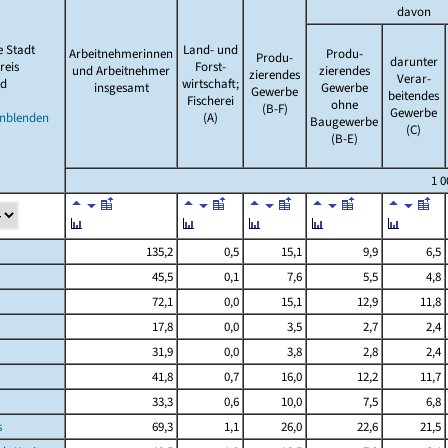
davon
e Stadt
Land- und
Arbeitnehmerinnen
Produ-
Produ-
darunter
reis
Forst-
und Arbeitnehmer
zierendes
zierendes
Verar-
d
wirtschaft;
insgesamt
Gewerbe
Gewerbe
beitendes
Fischerei
ohne
(B-F)
Gewerbe
inblenden
(A)
Baugewerbe
(C)
(B-E)
1 
135,2
0,5
15,1
9,9
6,5
45,5
0,1
7,6
5,5
4,8
72,1
0,0
15,1
12,9
11,8
17,8
0,0
3,5
2,7
2,4
31,9
0,0
3,8
2,8
2,4
41,8
0,7
16,0
12,2
11,7
33,3
0,6
10,0
7,5
6,8
s
69,3
1,1
26,0
22,6
21,5