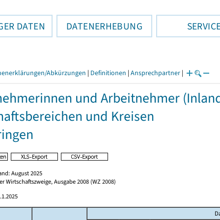
GER DATEN
DATENERHEBUNG
SERVIC
henerklärungen/Abkürzungen
|
Definitionen
|
Ansprechpartner
|
nehmerinnen und Arbeitnehmer (Inlan
haftsbereichen und Kreisen
ringen
and: August 2025
der Wirtschaftszweige, Ausgabe 2008 (WZ 2008)
.1.2025
D