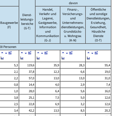
davon
Handel,
Finanz-,
Öffentliche
Verkehr und
Versicherungs-
und sonstige
Dienst-
Lagerei,
und
Dienstleistungen,
leistungs-
Baugewerbe
Gastgewerbe,
Unternehmens-
Erziehung,
bereiche
(F)
Information
dienstleistungen,
Gesundheit,
(G-T)
und
Grundstücks-
Häusliche
Kommunikation
u. Wohngsw.
Dienste
(G-J)
(K-N)
(O-T)
000 Personen
5,3
119,6
35,9
28,3
55,4
2,1
37,8
12,3
6,6
19,0
2,2
57,0
13,0
13,0
31,0
0,8
14,4
4,0
2,9
7,4
1,0
28,0
6,4
5,6
16,0
3,8
25,1
7,5
5,0
12,6
2,5
22,8
6,9
3,2
12,6
3,4
42,2
13,5
8,5
20,3