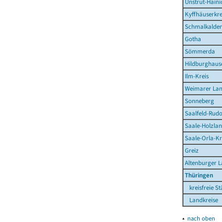
Unstrut-Haini
Kyffhäuserkre
Schmalkalden
Gotha
Sömmerda
Hildburghaus
Ilm-Kreis
Weimarer La
Sonneberg
Saalfeld-Rudo
Saale-Holzlan
Saale-Orla-Kr
Greiz
Altenburger 
Thüringen
kreisfreie St
Landkreise
▴
nach oben