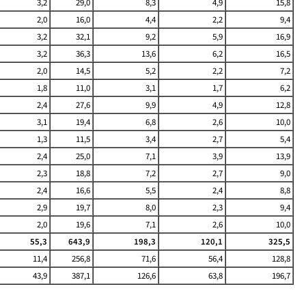
3,2
29,0
8,3
4,9
15,8
2,0
16,0
4,4
2,2
9,4
3,2
32,1
9,2
5,9
16,9
3,2
36,3
13,6
6,2
16,5
2,0
14,5
5,2
2,2
7,2
1,8
11,0
3,1
1,7
6,2
2,4
27,6
9,9
4,9
12,8
3,1
19,4
6,8
2,6
10,0
1,3
11,5
3,4
2,7
5,4
2,4
25,0
7,1
3,9
13,9
2,3
18,8
7,2
2,7
9,0
2,4
16,6
5,5
2,4
8,8
2,9
19,7
8,0
2,3
9,4
2,0
19,6
7,1
2,6
10,0
55,3
643,9
198,3
120,1
325,5
11,4
256,8
71,6
56,4
128,8
43,9
387,1
126,6
63,8
196,7