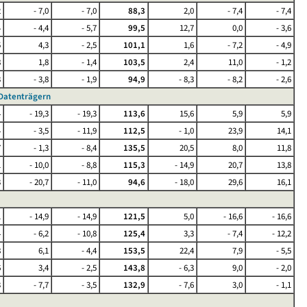
2
- 7,0
- 7,0
88,3
2,0
- 7,4
- 7,4
4
- 4,4
- 5,7
99,5
12,7
0,0
- 3,6
5
4,3
- 2,5
101,1
1,6
- 7,2
- 4,9
8
1,8
- 1,4
103,5
2,4
11,0
- 1,2
3
- 3,8
- 1,9
94,9
- 8,3
- 8,2
- 2,6
 Datenträgern
4
- 19,3
- 19,3
113,6
15,6
5,9
5,9
4
- 3,5
- 11,9
112,5
- 1,0
23,9
14,1
7
- 1,3
- 8,4
135,5
20,5
8,0
11,8
1
- 10,0
- 8,8
115,3
- 14,9
20,7
13,8
3
- 20,7
- 11,0
94,6
- 18,0
29,6
16,1
1
- 14,9
- 14,9
121,5
5,0
- 16,6
- 16,6
4
- 6,2
- 10,8
125,4
3,3
- 7,4
- 12,2
8
6,1
- 4,4
153,5
22,4
7,9
- 5,5
6
3,4
- 2,5
143,8
- 6,3
9,0
- 2,0
3
- 7,7
- 3,5
132,9
- 7,6
3,0
- 1,1