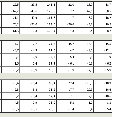
7
- 29,5
- 29,5
145,5
22,0
18,7
18,7
7
- 62,7
- 49,6
170,6
17,2
42,6
30,5
3
- 21,1
- 40,9
167,6
- 1,7
- 3,7
16,2
7
70,2
- 22,0
133,0
- 20,6
- 4,7
10,9
6
61,5
- 10,3
138,7
4,3
- 2,4
8,2
2
- 7,7
- 7,7
77,4
45,2
- 15,5
- 15,5
9
- 0,7
- 4,3
81,0
4,7
- 8,5
- 12,1
2
8,1
0,0
93,5
15,4
0,1
- 7,9
9
1,5
0,4
87,7
- 6,1
- 0,7
- 6,2
7
- 6,2
- 0,9
80,8
- 7,9
- 4,6
- 5,9
3
- 5,4
- 5,4
65,4
22,4
- 10,9
- 10,9
8
- 2,3
- 3,8
76,9
17,7
- 20,9
- 16,6
0
5,2
- 0,4
82,4
7,1
2,1
- 10,6
5
4,5
0,9
78,0
- 5,3
- 1,0
- 8,3
9
- 5,5
- 0,5
76,9
- 1,4
8,4
- 5,4