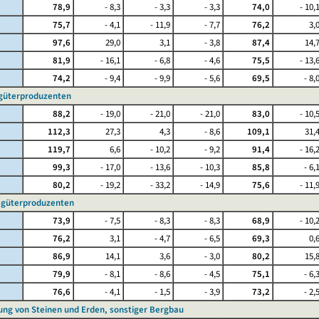
78,9
- 8,3
- 3,3
- 3,3
74,0
- 10,
75,7
- 4,1
- 11,9
- 7,7
76,2
3,
97,6
29,0
3,1
- 3,8
87,4
14,
81,9
- 16,1
- 6,8
- 4,6
75,5
- 13,
74,2
- 9,4
- 9,9
- 5,6
69,5
- 8,
üterproduzenten
88,2
- 19,0
- 21,0
- 21,0
83,0
- 10,
112,3
27,3
4,3
- 8,6
109,1
31,
119,7
6,6
- 10,2
- 9,2
91,4
- 16,
99,3
- 17,0
- 13,6
- 10,3
85,8
- 6,
80,2
- 19,2
- 33,2
- 14,9
75,6
- 11,
güterproduzenten
73,9
- 7,5
- 8,3
- 8,3
68,9
- 10,
76,2
3,1
- 4,7
- 6,5
69,3
0,
86,9
14,1
3,6
- 3,0
80,2
15,
79,9
- 8,1
- 8,6
- 4,5
75,1
- 6,
76,6
- 4,1
- 1,5
- 3,9
73,2
- 2,
ung von Steinen und Erden, sonstiger Bergbau