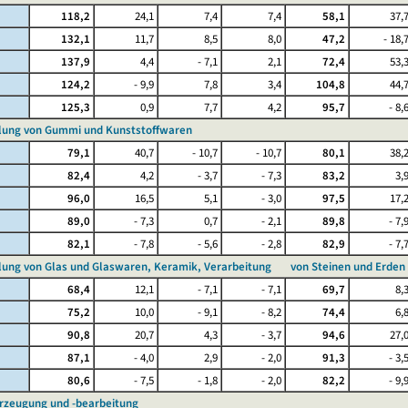
118,2
24,1
7,4
7,4
58,1
37,
132,1
11,7
8,5
8,0
47,2
- 18,
137,9
4,4
- 7,1
2,1
72,4
53,
124,2
- 9,9
7,8
3,4
104,8
44,
125,3
0,9
7,7
4,2
95,7
- 8,
llung von Gummi und Kunststoffwaren
79,1
40,7
- 10,7
- 10,7
80,1
38,
82,4
4,2
- 3,7
- 7,3
83,2
3,
96,0
16,5
5,1
- 3,0
97,5
17,
89,0
- 7,3
0,7
- 2,1
89,8
- 7,
82,1
- 7,8
- 5,6
- 2,8
82,9
- 7,
llung von Glas und Glaswaren, Keramik, Verarbeitung von Steinen und Erden
68,4
12,1
- 7,1
- 7,1
69,7
8,
75,2
10,0
- 9,1
- 8,2
74,4
6,
90,8
20,7
4,3
- 3,7
94,6
27,
87,1
- 4,0
2,9
- 2,0
91,3
- 3,
80,6
- 7,5
- 1,8
- 2,0
82,2
- 9,
erzeugung und -bearbeitung