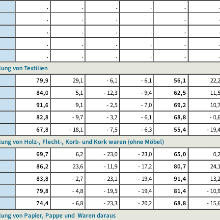
.
.
.
.
.
.
.
.
.
.
.
.
.
.
.
.
.
.
.
.
.
.
.
.
.
lung von Textilien
79,9
29,1
- 6,1
- 6,1
56,1
22,
84,0
5,1
- 12,3
- 9,4
62,5
11,
91,6
9,1
- 2,5
- 7,0
69,2
10,
82,8
- 9,7
- 3,2
- 6,1
68,8
- 0,
67,8
- 18,1
- 7,5
- 6,3
55,4
- 19,
llung von Holz-, Flecht-, Korb- und Kork waren (ohne Möbel)
69,7
6,2
- 23,0
- 23,0
65,0
0,
86,2
23,6
- 11,9
- 17,2
80,7
24,
83,8
- 2,7
- 23,1
- 19,4
91,4
13,
79,8
- 4,8
- 19,5
- 19,4
81,4
- 10,
74,4
- 6,8
- 23,3
- 20,2
68,8
- 15,
llung von Papier, Pappe und Waren daraus