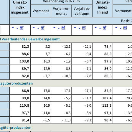
Veränderung in % zum
Ver
Umsatz-
Umsatz-
index
index
Vorjahres-
Vorjahres-
Vormonat
Vormonat
insgesamt
Inland
monat
zeitraum
Basis: 
d Verarbeitendes Gewerbe ingesamt
82,3
2,2
- 12,1
- 12,1
78,4
2,
88,6
7,7
- 6,7
- 9,4
88,3
12,
103,0
16,3
- 1,9
- 6,7
97,9
10,
89,7
- 12,9
- 8,3
- 7,1
86,0
- 12,
82,8
- 7,7
- 10,8
- 7,8
80,3
- 6,
gsgüterproduzenten
86,9
17,8
- 17,1
- 17,1
84,9
17,
99,8
14,8
- 5,2
- 11,2
102,4
20,
110,8
10,9
- 5,2
- 9,0
112,3
9,
97,7
- 11,8
- 8,5
- 8,9
97,1
- 13,
91,4
- 6,5
- 11,0
- 9,3
90,4
- 6,
sgüterproduzenten