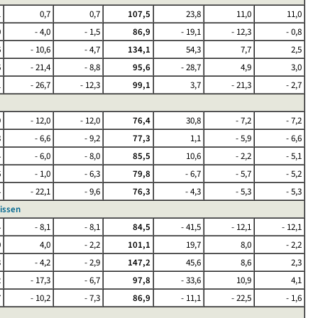
1
0,7
0,7
107,5
23,8
11,0
11,0
0
- 4,0
- 1,5
86,9
- 19,1
- 12,3
- 0,8
6
- 10,6
- 4,7
134,1
54,3
7,7
2,5
6
- 21,4
- 8,8
95,6
- 28,7
4,9
3,0
1
- 26,7
- 12,3
99,1
3,7
- 21,3
- 2,7
9
- 12,0
- 12,0
76,4
30,8
- 7,2
- 7,2
8
- 6,6
- 9,2
77,3
1,1
- 5,9
- 6,6
4
- 6,0
- 8,0
85,5
10,6
- 2,2
- 5,1
6
- 1,0
- 6,3
79,8
- 6,7
- 5,7
- 5,2
4
- 22,1
- 9,6
76,3
- 4,3
- 5,3
- 5,3
issen
4
- 8,1
- 8,1
84,5
- 41,5
- 12,1
- 12,1
0
4,0
- 2,2
101,1
19,7
8,0
- 2,2
3
- 4,2
- 2,9
147,2
45,6
8,6
2,3
2
- 17,3
- 6,7
97,8
- 33,6
10,9
4,1
7
- 10,2
- 7,3
86,9
- 11,1
- 22,5
- 1,6