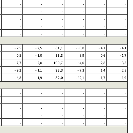
.
.
.
.
.
.
.
.
.
.
.
.
.
.
.
.
.
.
.
.
.
.
.
.
.
.
.
.
.
.
.
.
.
.
.
7
- 2,5
- 2,5
81,1
- 10,8
- 4,1
- 4,1
3
0,5
- 1,0
88,3
8,9
0,6
- 1,7
7
7,7
2,0
100,7
14,0
12,8
3,3
9
- 9,2
- 1,1
93,3
- 7,3
1,4
2,8
6
- 4,8
- 1,9
82,0
- 12,1
- 1,7
1,9
.
.
.
.
.
.
.
.
.
.
.
.
.
.
.
.
.
.
.
.
.
.
.
.
.
.
.
.
.
.
.
.
.
.
.