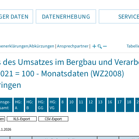
GER DATEN
DATENERHEBUNG
SERVIC
henerklärungen/Abkürzungen
|
Ansprechpartner
|
Tabell
s des Umsatzes im Bergbau und Verar
2021 = 100 - Monatsdaten (WZ2008)
ringen
insge-
HG:
HG:
HG:
HG:
8
10
11
12
13
16
17
18
2
samt
A
B
GG
VG
.1.2026