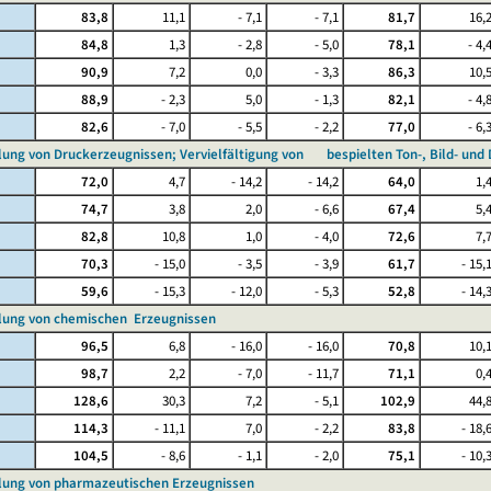
83,8
11,1
- 7,1
- 7,1
81,7
16,
84,8
1,3
- 2,8
- 5,0
78,1
- 4,
90,9
7,2
0,0
- 3,3
86,3
10,
88,9
- 2,3
5,0
- 1,3
82,1
- 4,
82,6
- 7,0
- 5,5
- 2,2
77,0
- 6,
llung von Druckerzeugnissen; Vervielfältigung von bespielten Ton-, Bild- und
72,0
4,7
- 14,2
- 14,2
64,0
1,
74,7
3,8
2,0
- 6,6
67,4
5,
82,8
10,8
1,0
- 4,0
72,6
7,
70,3
- 15,0
- 3,5
- 3,9
61,7
- 15,
59,6
- 15,3
- 12,0
- 5,3
52,8
- 14,
llung von chemischen Erzeugnissen
96,5
6,8
- 16,0
- 16,0
70,8
10,
98,7
2,2
- 7,0
- 11,7
71,1
0,
128,6
30,3
7,2
- 5,1
102,9
44,
114,3
- 11,1
7,0
- 2,2
83,8
- 18,
104,5
- 8,6
- 1,1
- 2,0
75,1
- 10,
llung von pharmazeutischen Erzeugnissen