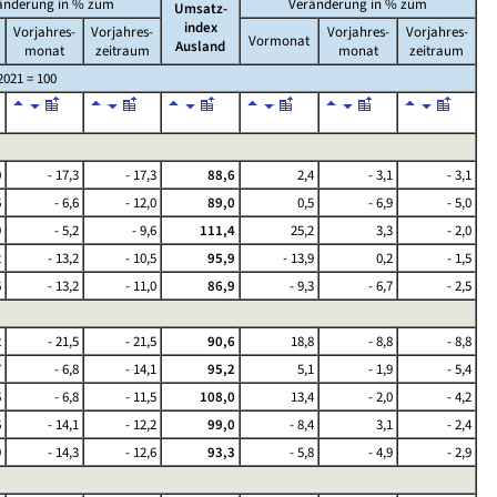
änderung in % zum
Veränderung in % zum
Umsatz-
index
Vorjahres-
Vorjahres-
Vorjahres-
Vorjahres-
Vormonat
Ausland
monat
zeitraum
monat
zeitraum
2021 = 100
0
- 17,3
- 17,3
88,6
2,4
- 3,1
- 3,1
6
- 6,6
- 12,0
89,0
0,5
- 6,9
- 5,0
9
- 5,2
- 9,6
111,4
25,2
3,3
- 2,0
2
- 13,2
- 10,5
95,9
- 13,9
0,2
- 1,5
6
- 13,2
- 11,0
86,9
- 9,3
- 6,7
- 2,5
2
- 21,5
- 21,5
90,6
18,8
- 8,8
- 8,8
7
- 6,8
- 14,1
95,2
5,1
- 1,9
- 5,4
6
- 6,8
- 11,5
108,0
13,4
- 2,0
- 4,2
6
- 14,1
- 12,2
99,0
- 8,4
3,1
- 2,4
9
- 14,3
- 12,6
93,3
- 5,8
- 4,9
- 2,9