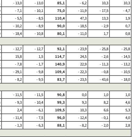
1
- 13,0
- 13,0
85,1
- 6,2
10,3
10,3
0
- 7,1
- 10,1
75,0
- 11,9
- 17,5
- 4,7
7
- 5,5
- 8,5
110,4
47,3
13,3
1,9
6
- 10,2
- 8,9
90,0
- 18,5
- 2,9
0,7
0
- 18,4
- 10,8
80,1
- 11,0
1,7
0,8
5
- 12,7
- 12,7
92,1
- 23,9
- 25,8
- 25,8
4
15,8
1,5
114,7
24,5
- 2,6
- 14,5
2
- 7,8
- 1,7
140,9
22,9
- 11,3
- 13,2
1
- 29,1
- 9,8
109,4
- 22,3
- 0,8
- 10,5
9
- 8,2
- 9,5
83,7
- 23,5
- 43,6
- 18,0
2
- 11,5
- 11,5
90,8
0,0
1,0
1,0
6
- 9,3
- 10,4
99,3
9,3
8,2
4,6
8
2,4
- 6,1
109,5
10,3
6,6
5,3
3
- 11,4
- 7,5
96,0
- 12,4
- 0,1
4,0
5
- 1,3
- 6,3
88,1
- 8,2
- 2,0
2,8