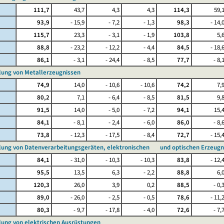
111,7
43,7
4,3
4,3
114,3
59,
93,9
- 15,9
- 7,2
- 1,3
98,3
- 14,
115,7
23,3
- 3,1
- 1,9
103,8
5,
88,8
- 23,2
- 12,2
- 4,4
84,5
- 18,
86,1
- 3,1
- 24,4
- 8,5
77,7
- 8,
llung von Metallerzeugnissen
74,9
14,0
- 10,6
- 10,6
74,2
7,
80,2
7,1
- 6,4
- 8,5
81,5
9,
91,5
14,0
- 5,0
- 7,2
94,1
15,
84,1
- 8,1
- 2,4
- 6,0
86,0
- 8,
73,8
- 12,3
- 17,5
- 8,4
72,7
- 15,
llung von Datenverarbeitungsgeräten, elektronischen und optischen Erzeugn
84,1
- 31,0
- 10,3
- 10,3
83,8
- 12,
95,5
13,5
6,3
- 2,2
88,8
6,
120,3
26,0
3,9
0,2
88,5
- 0,
89,0
- 26,0
- 2,5
- 0,5
78,6
- 11,
80,3
- 9,7
- 17,8
- 4,0
72,6
- 7,
llung von elektrischen Ausrüstungen