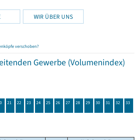
E
WIR ÜBER UNS
enköpfe verschoben?
beitenden Gewerbe (Volumenindex)
0
21
22
23
24
25
26
27
28
29
30
31
32
33