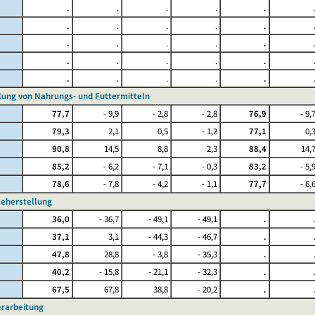
.
.
.
.
.
.
.
.
.
.
.
.
.
.
.
.
.
.
.
.
.
.
.
.
.
llung von Nahrungs- und Futtermitteln
77,7
- 9,9
- 2,8
- 2,8
76,9
- 9,
79,3
2,1
0,5
- 1,2
77,1
0,
90,8
14,5
8,8
2,3
88,4
14,
85,2
- 6,2
- 7,1
- 0,3
83,2
- 5,
78,6
- 7,8
- 4,2
- 1,1
77,7
- 6,
keherstellung
36,0
- 36,7
- 49,1
- 49,1
.
37,1
3,1
- 44,3
- 46,7
.
47,8
28,8
- 3,8
- 35,3
.
40,2
- 15,8
- 21,1
- 32,3
.
67,5
67,8
38,8
- 20,2
.
erarbeitung