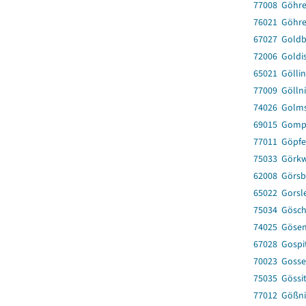
77008 Göhr
76021 Göhr
67027 Gold
72006 Goldi
65021 Gölli
77009 Göllni
74026 Golms
69015 Gomp
77011 Göpfe
75033 Görkw
62008 Görsb
65022 Gorsl
75034 Gösch
74025 Göse
67028 Gospi
70023 Gosse
75035 Gössi
77012 Gößnit