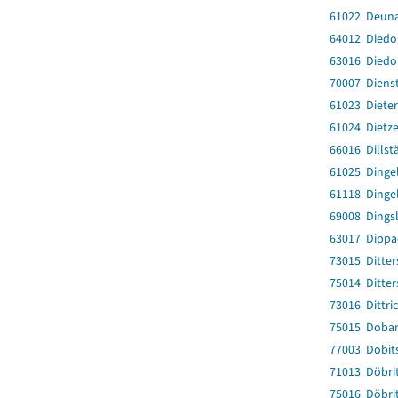
61022 Deun
64012 Diedo
63016 Diedo
70007 Dienst
61023 Diete
61024 Dietz
66016 Dillst
61025 Dingel
61118 Dingel
69008 Dings
63017 Dippa
73015 Ditter
75014 Ditter
73016 Dittri
75015 Doba
77003 Dobit
71013 Döbri
75016 Döbri