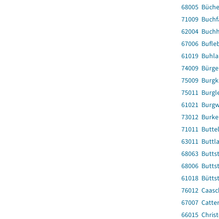
68005 Büche
71009 Buchf
62004 Buchh
67006 Bufle
61019 Buhla
74009 Bürgel
75009 Burgk
75011 Burgl
61021 Burgw
73012 Burke
71011 Buttel
63011 Buttla
68063 Butts
68006 Buttst
61018 Bütts
76012 Caasc
67007 Catter
66015 Christ