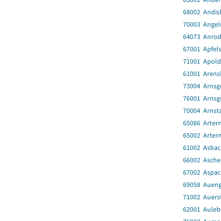
68002 Andis
70003 Angel
64073 Anro
67001 Apfel
71001 Apold
61001 Arens
73004 Arnsg
76001 Arnsg
70004 Arnsta
65086 Artern
65002 Artern
61002 Asbac
66002 Asch
67002 Aspac
69058 Auen
71002 Auers
62001 Auleb