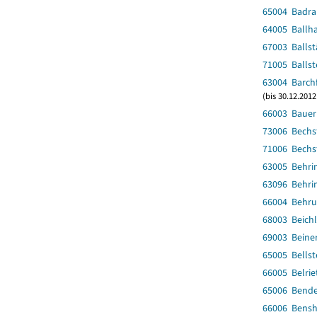
65004 Badra
64005 Ballh
67003 Ballst
71005 Ballst
63004 Barch
(bis 30.12.2012
66003 Bauer
73006 Bechs
71006 Bechs
63005 Behri
63096 Behri
66004 Behr
68003 Beich
69003 Beine
65005 Bellst
66005 Belrie
65006 Bend
66006 Bens