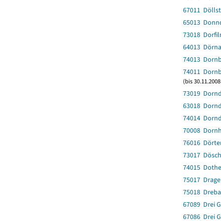
67011 Dölls
65013 Donn
73018 Dorfi
64013 Dörn
74013 Dornb
74011 Dornb
(bis 30.11.200
73019 Dornd
63018 Dornd
74014 Dornd
70008 Dorn
76016 Dörte
73017 Dösch
74015 Doth
75017 Drage
75018 Dreba
67089 Drei G
67086 Drei G