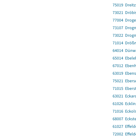
75019 Dreitz
73021 Dröbi
77004 Drog
73107 Drogn
73022 Drogn
71014 Drößn
64014 Dünw
65014 Ebele
67012 Eben
63019 Eben
75021 Ebers
71015 Ebers
63021 Eckar
61026 Eckli
71016 Eckol
68007 Eckst
61027 Effeld
72002 Effeld