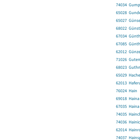
74034 Gump
65028 Gunde
65027 Güns
68022 Günst
67034 Günth
67085 Günt
62012 Günz
71026 Guten
68023 Guth
65029 Hache
62013 Hafer
76024 Hain
69018 Haina
67035 Haina
74035 Hainc
74036 Haini
62014 Hainro
74037 Hainsp