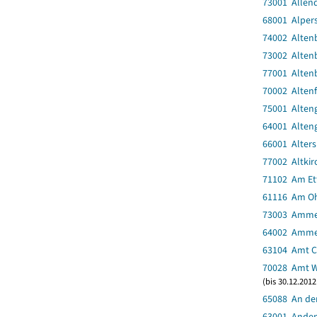
73001 Allen
68001 Alper
74002 Alten
73002 Alten
77001 Altenb
70002 Altenf
75001 Alten
64001 Alten
66001 Alter
77002 Altkir
71102 Am Et
61116 Am O
73003 Amme
64002 Amm
63104 Amt C
70028 Amt 
(bis 30.12.201
65088 An de
63001 Ande