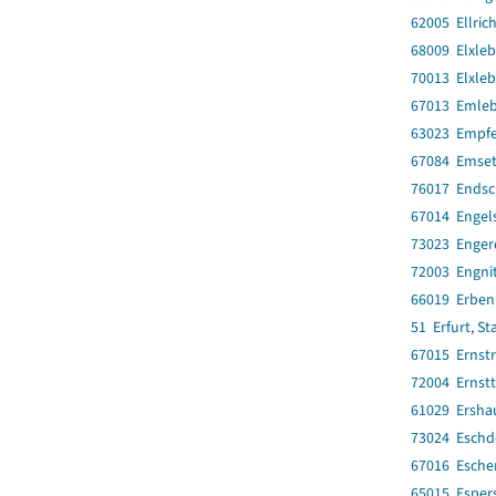
62005 Ellrich
68009 Elxle
70013 Elxle
67013 Emle
63023 Empfe
67084 Emset
76017 Endsc
67014 Engel
73023 Enger
72003 Engnit
66019 Erbe
51 Erfurt, St
67015 Ernst
72004 Ernstt
61029 Ersha
73024 Eschd
67016 Esche
65015 Esper