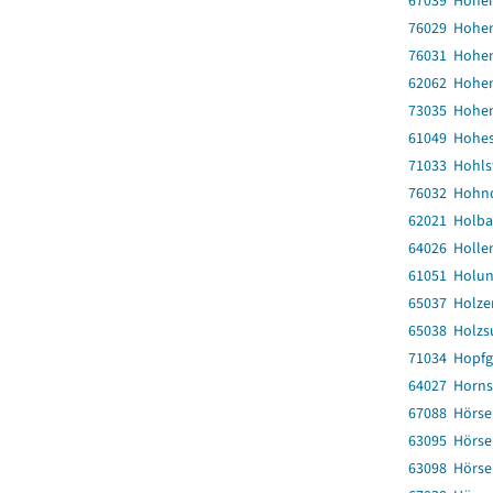
67039 Hohen
76029 Hohen
76031 Hohe
62062 Hohen
73035 Hohe
61049 Hohes
71033 Hohls
76032 Hohn
62021 Holba
64026 Holle
61051 Holu
65037 Holze
65038 Holzs
71034 Hopfg
64027 Horn
67088 Hörse
63095 Hörse
63098 Hörse