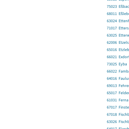
75023 Eßba
68011 Eßleb
63024 Ettenh
71017 Etter
63025 Etter
62006 Etzel
65016 Etzle
66021 Exdor
73025 Eyba
66022 Famb
64016 Faulu
69013 Fehre
65017 Felde
61031 Ferna
67017 Finst
67018 Fisch
63026 Fisch
64017 Flarc