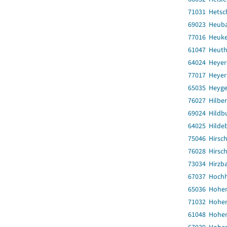
71031 Hetsc
69023 Heub
77016 Heuk
61047 Heut
64024 Heye
77017 Heyer
65035 Heyge
76027 Hilber
69024 Hildb
64025 Hilde
75046 Hirsch
76028 Hirsch
73034 Hirzb
67037 Hoch
65036 Hohe
71032 Hohen
61048 Hohe