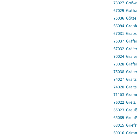
73027 Goßwi
67029 Gotha
75036 Götte
66094 Grabf
67031 Grabs
75037 Gräfe
67032 Gräfe
70024 Gräfe
73028 Gräfen
75038 Gräfe
74027 Graits
74028 Graits
71103 Gram
76022 Greiz,
65023 Greuß
65089 Greuß
68015 Griefs
69016 Grim