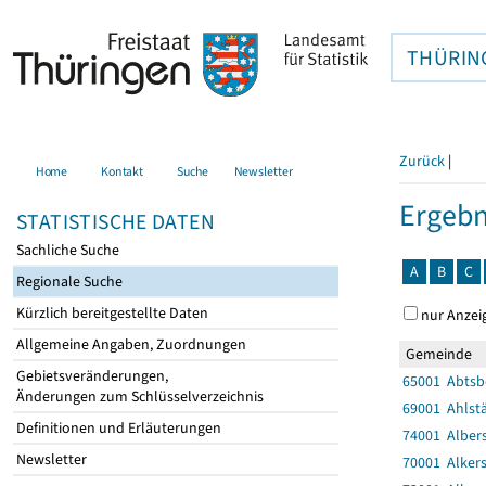
THÜRIN
Zurück
|
Home
Kontakt
Suche
Newsletter
Ergebn
STATISTISCHE DATEN
Sachliche Suche
A
B
C
Regionale Suche
Kürzlich bereitgestellte Daten
nur Anzei
Allgemeine Angaben, Zuordnungen
Gemeinde
Gebietsveränderungen,
65001 Abtsb
Änderungen zum Schlüsselverzeichnis
69001 Ahlst
Definitionen und Erläuterungen
74001 Alber
Newsletter
70001 Alker