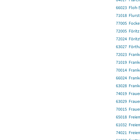
66023 Floh-S
71018 Flurst
77005 Focke
72005 Föritz
72024 Föritz
63027 Förth
72023 Frank
71019 Frank
70014 Frank
66024 Fran
63028 Frank
74019 Fraue
63029 Fraue
70015 Fraue
65018 Freie
61032 Freie
74021 Freien