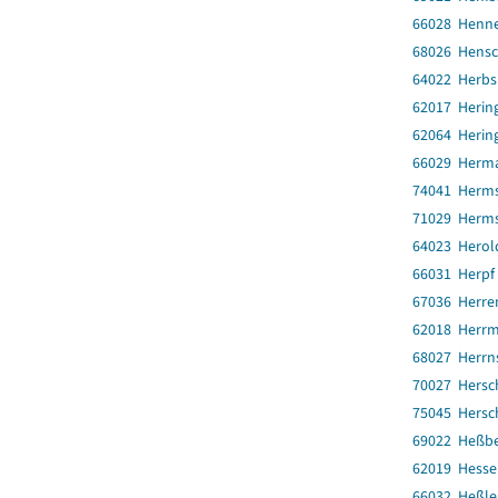
66028 Henn
68026 Hensc
64022 Herbs
62017 Herin
62064 Herin
66029 Herma
74041 Herms
71029 Herms
64023 Herol
66031 Herpf
67036 Herre
62018 Herrm
68027 Herr
70027 Hersc
75045 Hersc
69022 Heßb
62019 Hesse
66032 Heßle