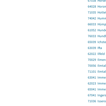
67038 Hörse
64028 Hors
71035 Hotte
74042 Humm
66033 Hümp
61052 Hund
76033 Hund
65039 Ichst
63039 Ifta
62022 Ilfeld
70029 Ilmen
70056 Ilmtal
71101 Ilmta
63041 Imme
62023 Imme
65041 Imme
67041 Inger
71036 Isser