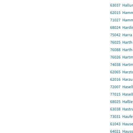
63037 Hallu
62015 Ham
71027 Hamm
68024 Hardi
75042 Harra
76025 Harth
76088 Harth-
76026 Hartm
74038 Hartm
62065 Harzt
62016 Harz
72007 Hasel
77015 Hasel
68025 Haßl
63038 Hastr
73031 Haufe
61043 Haus
64021 Haus