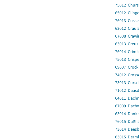
75012 Churs
65012 Clinge
76013 Cosse
63012 Craul
67008 Crawi
63013 Creuzb
76014 Criml
75013 Crisp
69007 Crock
74012 Crosse
73013 Cursd
71012 Daasdo
64011 Dachr
67009 Dachw
63014 Dank
76015 Daßlit
73014 Dees
63015 Derm