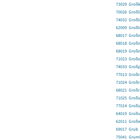
73029 Groß
70026 Großl
74032 Großl
62009 Großl
68017 Groß
68018 Groß
68019 Groß
71023 Großo
74033 Großp
77013 Groß
71024 Groß
68021 Großr
71025 Groß
77014 Großs
64019 Großv
62011 Groß
69017 Grub
75041 Grum