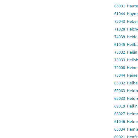
65031 Haute
61044 Hayn
75043 Heber
71028 Heich
74039 Heide
61045 Heilba
73032 Heili
73033 Heils
72008 Heine
75044 Heine
65032 Helbe
69063 Heldb
65033 Heldr
69019 Helli
66027 Helm
61046 Helms
65034 Heml
69021 Henfs