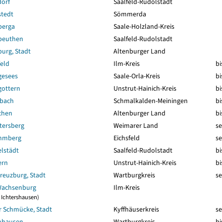
dorf
Saalfeld-Rudolstadt
stedt
Sömmerda
berga
Saale-Holzland-Kreis
beuthen
Saalfeld-Rudolstadt
urg, Stadt
Altenburger Land
eld
Ilm-Kreis
bi
gesees
Saale-Orla-Kreis
bi
gottern
Unstrut-Hainich-Kreis
bi
sbach
Schmalkalden-Meiningen
bi
chen
Altenburger Land
bi
tersberg
Weimarer Land
se
hmberg
Eichsfeld
se
lstädt
Saalfeld-Rudolstadt
bi
ern
Unstrut-Hainich-Kreis
bi
reuzburg, Stadt
Wartburgkreis
se
Wachsenburg
Ilm-Kreis
2 Ichtershausen)
r Schmücke, Stadt
Kyffhäuserkreis
se
nhausen
Wartburgkreis
bi