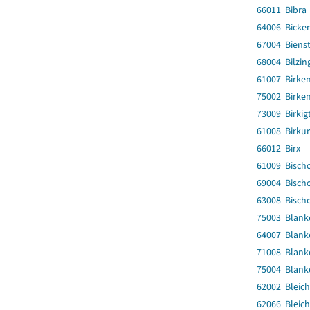
66011 Bibra
64006 Bicke
67004 Biens
68004 Bilzin
61007 Birken
75002 Birke
73009 Birkig
61008 Birku
66012 Birx
61009 Bisch
69004 Bisch
63008 Bisch
75003 Blank
64007 Blank
71008 Blanke
75004 Blank
62002 Bleich
62066 Bleich