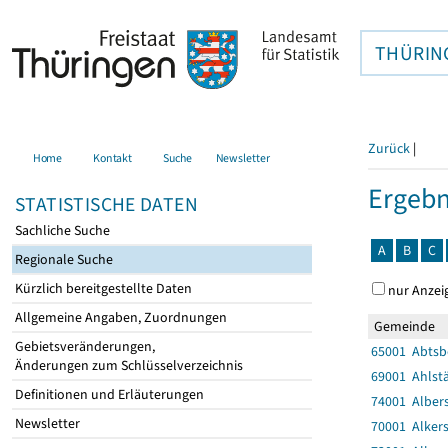
THÜRIN
Zurück
|
Home
Kontakt
Suche
Newsletter
Ergebn
STATISTISCHE DATEN
Sachliche Suche
A
B
C
Regionale Suche
Kürzlich bereitgestellte Daten
nur Anzei
Allgemeine Angaben, Zuordnungen
Gemeinde
Gebietsveränderungen,
65001 Abtsb
Änderungen zum Schlüsselverzeichnis
69001 Ahlst
Definitionen und Erläuterungen
74001 Alber
Newsletter
70001 Alker