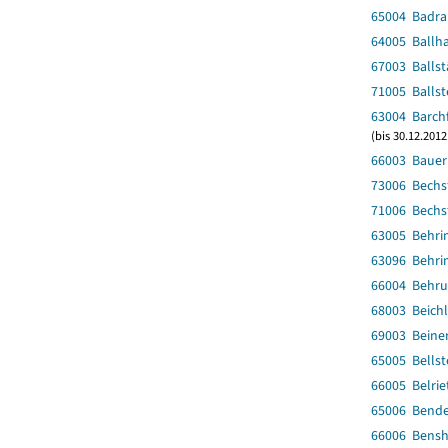
65004 Badra
64005 Ballh
67003 Ballst
71005 Ballst
63004 Barch
(bis 30.12.2012
66003 Bauer
73006 Bechs
71006 Bechs
63005 Behri
63096 Behri
66004 Behr
68003 Beich
69003 Beine
65005 Bellst
66005 Belrie
65006 Bend
66006 Bens