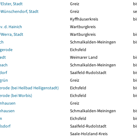
Elster, Stadt
Greiz
bi
-Wünschendorf, Stadt
Greiz
se
Kyffhäuserkreis
bi
v. d. Hainich
Wartburgkreis
Werra, Stadt
Wartburgkreis
bi
ch
Schmalkalden-Meiningen
bi
ngerode
Eichsfeld
edt
Weimarer Land
bi
bach
Schmalkalden-Meiningen
bi
dorf
Saalfeld-Rudolstadt
bi
grün
Greiz
bi
rode (bei Heilbad Heiligenstadt)
Eichsfeld
bi
rode (bei Worbis)
Eichsfeld
bi
enhausen
Greiz
nhausen
Schmalkalden-Meiningen
bi
n
Eichsfeld
bi
lsdorf
Saalfeld-Rudolstadt
bi
Saale-Holzland-Kreis