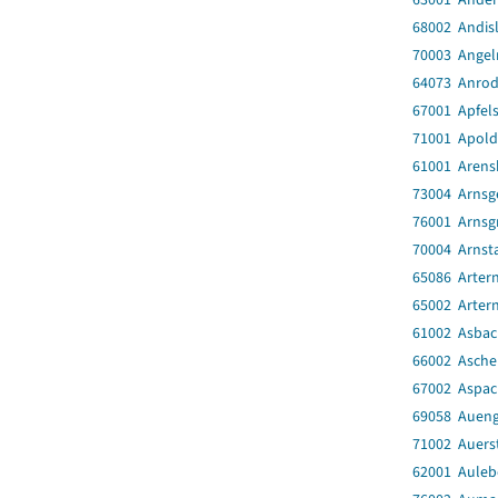
68002 Andis
70003 Angel
64073 Anro
67001 Apfel
71001 Apold
61001 Arens
73004 Arnsg
76001 Arnsg
70004 Arnsta
65086 Artern
65002 Artern
61002 Asbac
66002 Asch
67002 Aspac
69058 Auen
71002 Auers
62001 Auleb