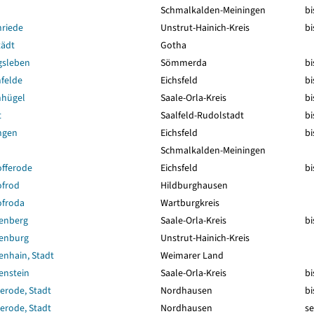
Schmalkalden-Meiningen
bi
nriede
Unstrut-Hainich-Kreis
bi
tädt
Gotha
gsleben
Sömmerda
bi
felde
Eichsfeld
bi
nhügel
Saale-Orla-Kreis
bi
t
Saalfeld-Rudolstadt
bi
ngen
Eichsfeld
bi
Schmalkalden-Meiningen
offerode
Eichsfeld
bi
ofrod
Hildburghausen
ofroda
Wartburgkreis
enberg
Saale-Orla-Kreis
bi
enburg
Unstrut-Hainich-Kreis
nhain, Stadt
Weimarer Land
enstein
Saale-Orla-Kreis
bi
erode, Stadt
Nordhausen
bi
erode, Stadt
Nordhausen
se