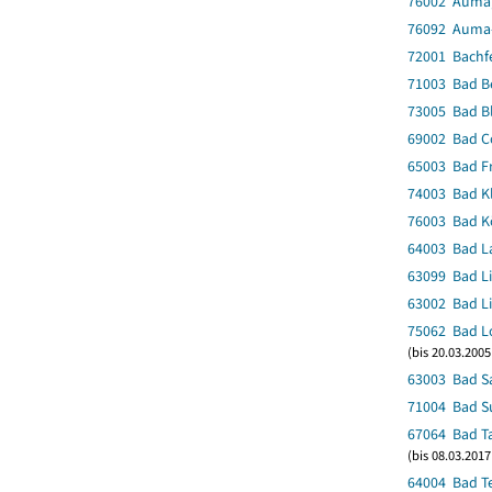
76002 Auma,
76092 Auma-
72001 Bachf
71003 Bad Be
73005 Bad B
69002 Bad C
65003 Bad F
74003 Bad Kl
76003 Bad Kö
64003 Bad La
63099 Bad Li
63002 Bad Li
75062 Bad Lo
(bis 20.03.200
63003 Bad S
71004 Bad Su
67064 Bad T
(bis 08.03.201
64004 Bad Te