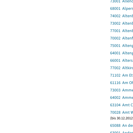
73001 Allen
68001 Alper
74002 Alten
73002 Alten
77001 Altenb
70002 Altenf
75001 Alten
64001 Alten
66001 Alter
77002 Altkir
71102 Am Et
61116 Am O
73003 Amme
64002 Amm
63104 Amt C
70028 Amt 
(bis 30.12.201
65088 An de
63001 Ande