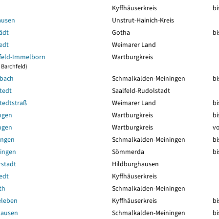
Kyffhäuserkreis
bi
ausen
Unstrut-Hainich-Kreis
ädt
Gotha
bi
edt
Weimarer Land
feld-Immelborn
Wartburgkreis
 Barchfeld)
bach
Schmalkalden-Meiningen
bi
tedt
Saalfeld-Rudolstadt
tedtstraß
Weimarer Land
bi
ngen
Wartburgkreis
bi
ngen
Wartburgkreis
vo
ungen
Schmalkalden-Meiningen
bi
lingen
Sömmerda
bi
rstadt
Hildburghausen
edt
Kyffhäuserkreis
th
Schmalkalden-Meiningen
eleben
Kyffhäuserkreis
bi
hausen
Schmalkalden-Meiningen
bi