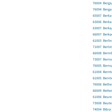
76004 Berga/
76094 Berga
65007 Berka
63006 Berka 
63007 Berka/
66007 Berka
61003 Berli
71007 Berlst
66008 Berm
73007 Berns
76005 Berns
61004 Bernte
61005 Bernte
76006 Beth
66009 Bette
61006 Beure
73008 Beute
74004 Bibra