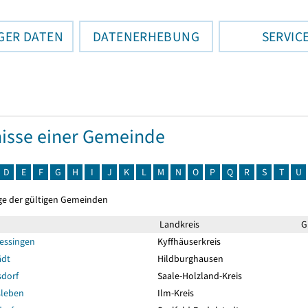
GER DATEN
DATENERHEBUNG
SERVIC
isse einer Gemeinde
D
E
F
G
H
I
J
K
L
M
N
O
P
Q
R
S
T
U
ge der gültigen Gemeinden
Landkreis
Gü
essingen
Kyffhäuserkreis
ädt
Hildburghausen
sdorf
Saale-Holzland-Kreis
sleben
Ilm-Kreis