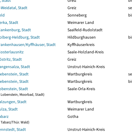
 Stadt
Greiz
bi
Weidatal, Stadt
Greiz
se
eld
Sonneberg
bi
rka, Stadt
Weimarer Land
lankenburg, Stadt
Saalfeld-Rudolstadt
olberg-Heldburg, Stadt
Hildburghausen
bi
rankenhausen/Kyffhäuser, Stadt
Kyffhäuserkreis
osterlausnitz
Saale-Holzland-Kreis
stritz, Stadt
Greiz
ngensalza, Stadt
Unstrut-Hainich-Kreis
ebenstein, Stadt
Wartburgkreis
se
ebenstein, Stadt
Wartburgkreis
bi
benstein, Stadt
Saale-Orla-Kreis
5 Lobenstein, Moorbad, Stadt)
alzungen, Stadt
Wartburgkreis
lza, Stadt
Weimarer Land
abarz
Gotha
7 Tabarz/Thür. Wald)
nnstedt, Stadt
Unstrut-Hainich-Kreis