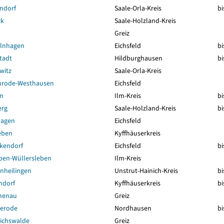
ndorf
Saale-Orla-Kreis
bi
ck
Saale-Holzland-Kreis
Greiz
lnhagen
Eichsfeld
bi
tadt
Hildburghausen
bi
witz
Saale-Orla-Kreis
nrode-Westhausen
Eichsfeld
n
Ilm-Kreis
bi
erg
Saale-Holzland-Kreis
bi
hagen
Eichsfeld
eben
Kyffhäuserkreis
kendorf
Eichsfeld
bi
ben-Wüllersleben
Ilm-Kreis
nheilingen
Unstrut-Hainich-Kreis
bi
ndorf
Kyffhäuserkreis
bi
menau
Greiz
erode
Nordhausen
bi
ichswalde
Greiz