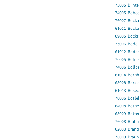
75005 Blinte
74005 Bobe
76007 Bocka
61011 Bocke
69005 Bocks
75006 Bodel
61012 Bode
70005 Böhle
74006 Bollb
61014 Born
65008 Borxl
61013 Bösec
70006 Bösle
64008 Bothe
65009 Botte
76008 Brah
62003 Brand
76009 Braun