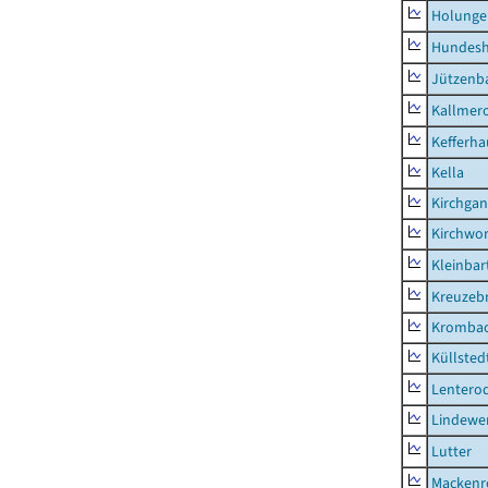
Holunge
Hundes
Jützenb
Kallmer
Kefferh
Kella
Kirchga
Kirchwor
Kleinbart
Kreuzeb
Kromba
Küllsted
Lentero
Lindewe
Lutter
Mackenr