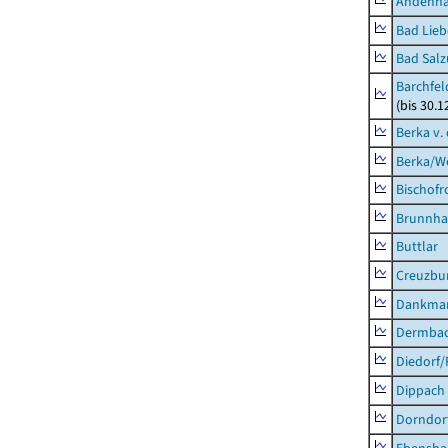
Andenh
Bad Lieb
Bad Salz
Barchfe
(bis 30.1
Berka v. 
Berka/We
Bischofr
Brunnha
Buttlar
Creuzbur
Dankma
Dermba
Diedorf
Dippach
Dorndor