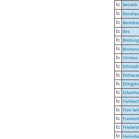
Belrieth
Benshau
Bermba
Birx
Breitun
Brottero
Christes
Dillstädt
Einhaus
Ellingsh
Erbenha
Fambac
Floh-Sel
Franken
Friedels
Hennebe