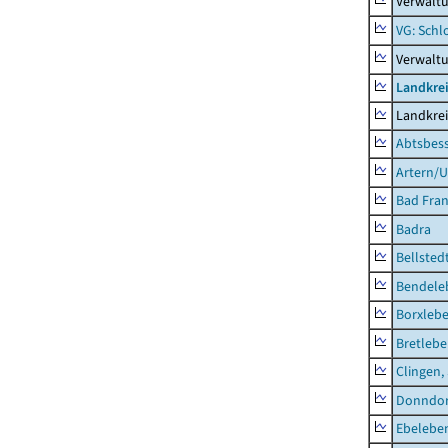
Verwaltu
VG: Schl
Verwalt
Landkrei
Landkrei
Abtsbes
Artern/U
Bad Fran
Badra
Bellsted
Bendele
Borxleb
Bretleb
Clingen,
Donndor
Ebeleben