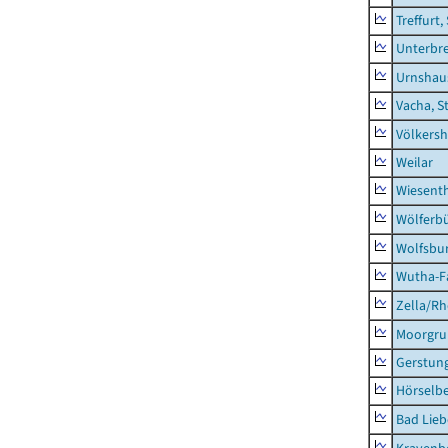
Treffurt,
Unterbr
Urnshau
Vacha, S
Völkers
Weilar
Wiesent
Wölferbü
Wolfsbu
Wutha-F
Zella/R
Moorgr
Gerstun
Hörselbe
Bad Lieb