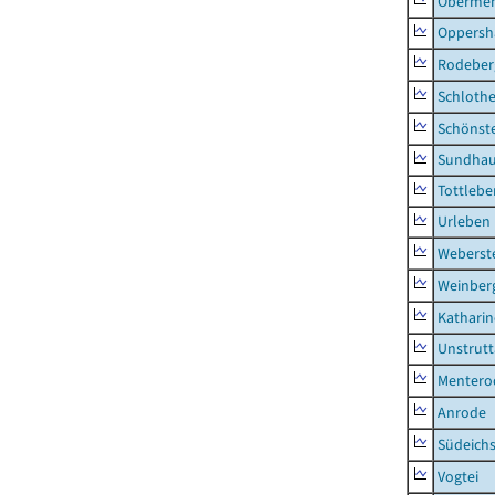
Obermeh
Oppersh
Rodeber
Schlothe
Schönst
Sundha
Tottlebe
Urleben
Weberst
Weinber
Kathari
Unstrutt
Mentero
Anrode
Südeichs
Vogtei