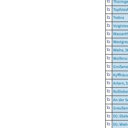
Thüring
Topfsted
Trebra
Voigtste
Wassert
Westgre
Wiehe, S
Wolfers
Großeneh
Kyffhäus
Artern, 
Roßleben
An der S
Greußen,
EG: Ebel
EG: Wieh