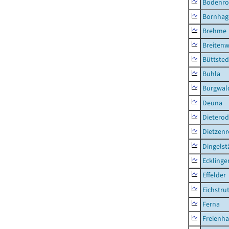
Bodenro
Bornhag
Brehme
Breitenw
Büttsted
Buhla
Burgwal
Deuna
Dietero
Dietzen
Dingelst
Ecklinge
Effelder
Eichstru
Ferna
Freienh