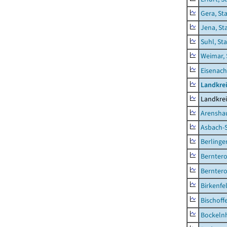
Gera, St
Jena, St
Suhl, St
Weimar, 
Eisenach
Landkrei
Landkrei
Arensha
Asbach-
Berlinge
Berntero
Berntero
Birkenfe
Bischoff
Bockeln