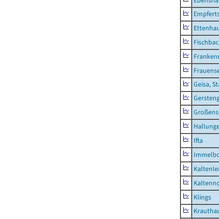
Ebensha
Empfert
Ettenhau
Fischba
Franken
Frauens
Geisa, S
Gersten
Großens
Hallung
Ifta
Immelb
Kaltenle
Kaltenno
Klings
Krautha