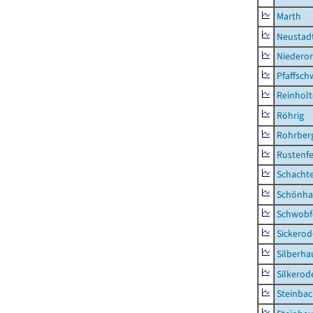
Marth
Neustad
Niederor
Pfaffsc
Reinhol
Röhrig
Rohrber
Rustenf
Schacht
Schönha
Schwobf
Sickerod
Silberha
Silkerod
Steinba