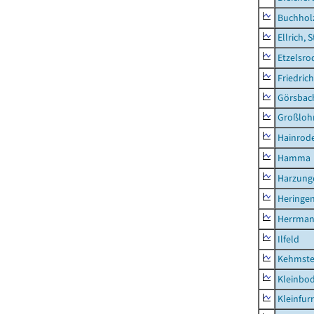
Buchhol
Ellrich, 
Etzelsro
Friedric
Görsbac
Großloh
Hainrode
Hamma
Harzung
Heringen
Herrman
Ilfeld
Kehmste
Kleinbo
Kleinfur