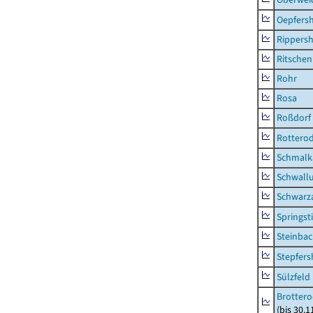
Oepfers
Rippers
Ritsche
Rohr
Rosa
Roßdorf
Rottero
Schmalka
Schwall
Schwarz
Springsti
Steinbac
Stepfer
Sülzfeld
Brottero
(bis 30.1