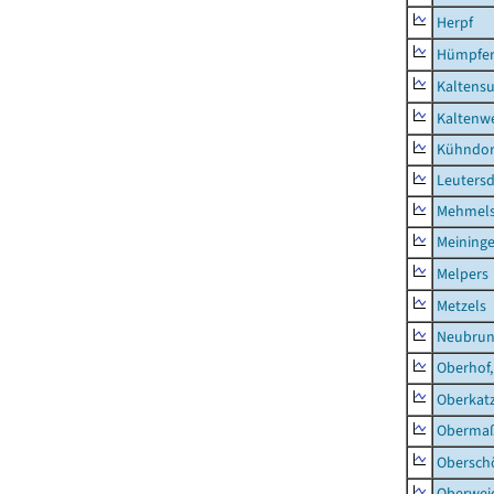
Herpf
Hümpfer
Kaltens
Kaltenw
Kühndor
Leutersd
Mehmel
Meininge
Melpers
Metzels
Neubru
Oberhof,
Oberkat
Obermaß
Obersch
Oberwei