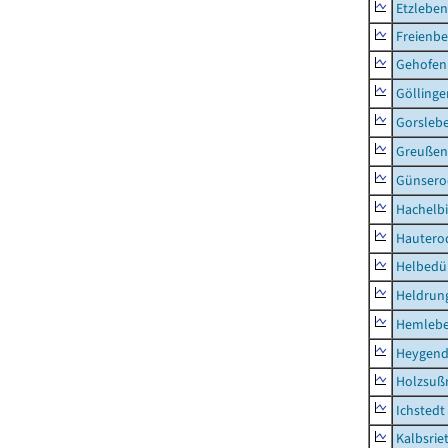
Etzleben
Freienbe
Gehofen
Göllinge
Gorsleb
Greußen,
Günsero
Hachelb
Hautero
Helbedü
Heldrung
Hemleb
Heygend
Holzsuß
Ichstedt
Kalbsrie