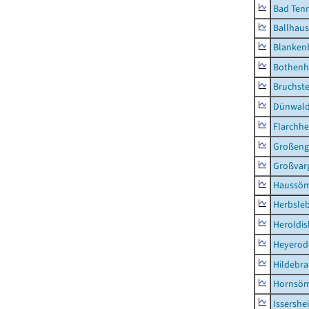
Bad Tenn
Ballhau
Blanken
Bothenh
Bruchst
Dünwal
Flarchh
Großeng
Großvar
Haussö
Herbsle
Heroldi
Heyerod
Hildebr
Hornsö
Issershe