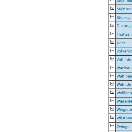
Steinhe
Steinrod
Stöckey
Tastung
Thalwen
Uder
Volkero
Vollenb
Wachste
Wahlhau
Wehnde
Weißenb
Wiesenfe
Wingero
Wüstheu
Zwinge