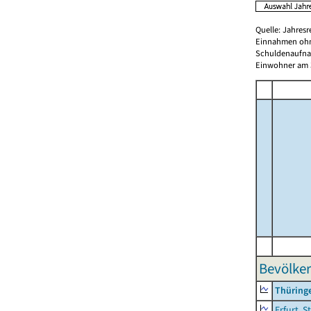
Quelle: Jahresr
Einnahmen ohn
Schuldenaufnah
Einwohner am 3
Bevölker
Thüring
Erfurt, S