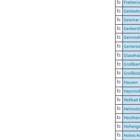
Frettero
Geisled
Geismar
Gerbers
Gernrod
Gertero
Glaseha
Großbart
Großbo
Hausen
Haynrod
Heilbad 
Helmsdo
Heuthen
Hoheng
Hohes K