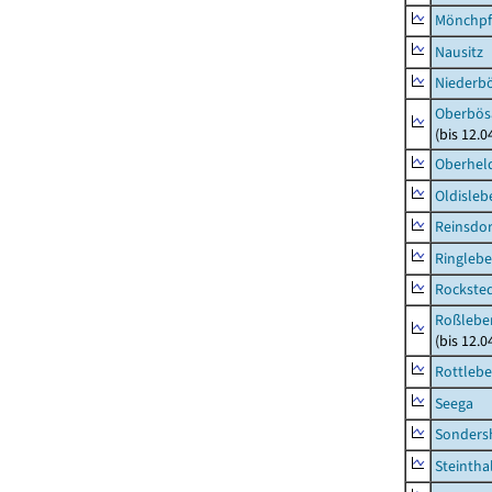
Mönchpfi
Nausitz
Niederb
Oberbös
(bis 12.
Oberhel
Oldisleb
Reinsdor
Ringleb
Rockste
Roßleben
(bis 12.
Rottleb
Seega
Sonders
Steintha