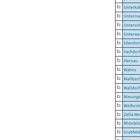
Unterka
Unterma
Untersc
Unterwe
Utendor
Vachdor
Viernau
Wahns
Wallbac
Walldorf
Wasunge
Wölfers
Zella-Me
Rhönbli
Grabfeld