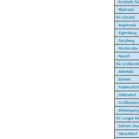
Arnstadt, St
Wipfratal
VG: Geratal
Angelroda
Elgersburg
Geraberg
Martinroda
Neusiß
VG: Großbrei
Altenfeld
Böhlen
Friedersdorf
Gillersdorf
Großbreitenb
Wildensprin
VG: Langer B
Gehren, Sta
Herschdorf