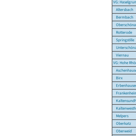
VG: Haselgru
Altersbach
Bermbach
Oberschönau
Rotterode
Springstille
Unterschön
Viernau
VG: Hohe Rhö
Aschenhaus
Birx
Erbenhause
Frankenhei
Kaltensund
Kaltenwesth
Melpers
Oberkatz
Oberweid