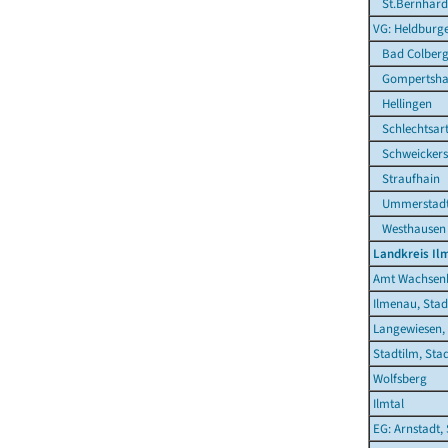
St.Bernhard
VG: Heldburg
Bad Colberg-
Gompertsha
Hellingen
Schlechtsar
Schweickers
Straufhain
Ummerstadt,
Westhausen
Landkreis Il
Amt Wachsen
Ilmenau, Stad
Langewiesen,
Stadtilm, Sta
Wolfsberg
Ilmtal
EG: Arnstadt,