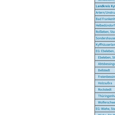
Landkreis Ky
Artern/Unstru
Bad Frankenh
Helbedündorf
Roßleben, Sta
Sondershause
Kyffhäuserla
EG: Ebeleben,
Ebeleben, St
Abtsbessing
Bellstedt
Freienbessi
Holzsußra
Rockstedt
Thüringenh
Wolferschw
EG: Wiehe, St