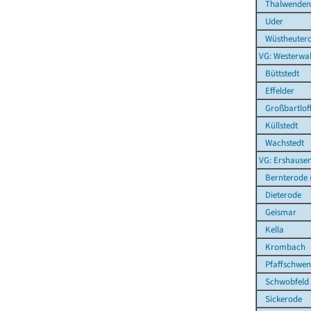
Thalwenden
Uder
Wüstheuter
VG: Westerwal
Büttstedt
Effelder
Großbartlof
Küllstedt
Wachstedt
VG: Ershause
Bernterode (b
Dieterode
Geismar
Kella
Krombach
Pfaffschwen
Schwobfeld
Sickerode