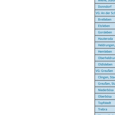
Wiehe, Stad
Donndorf
VG: An der S
Bretleben
Etzleben
Gorsleben
Hauteroda
Heldrungen,
Hemleben
Oberheldru
Oldisleben
VG: Greußen
Clingen, Sta
Greußen, St
Niederbösa
Oberbösa
Topfstedt
Trebra