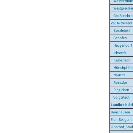
Wasserthale
Westgreuße
Großenehrich
VG: Mittelzen
Borxleben
Gehofen
Heygendorf
Ichstedt
Kalbsrieth
Mönchpfiffel
Nausitz
Reinsdorf
Ringleben
Voigtstedt
Landkreis S
Benshausen
Floh-Seligent
Oberhof, Stad