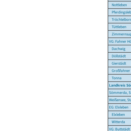
Nottleben
Pferdingsle
Tröchtelbor
Tüttleben
Zimmernsup
VG: Fahner H
Dachwig
Döllstädt
Gierstädt
Großfahner
Tonna
Landkreis S
Sömmerda, S
Weißensee, St
EG: Elxleben
Elxleben
Witterda
VG: Buttstädt