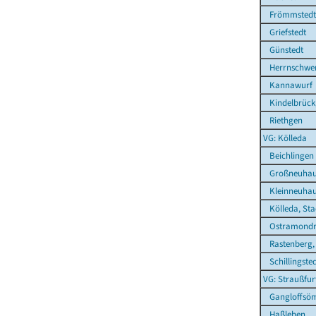
Frömmstedt
Griefstedt
Günstedt
Herrnschwe
Kannawurf
Kindelbrück,
Riethgen
VG: Kölleda
Beichlingen
Großneuhau
Kleinneuhau
Kölleda, Sta
Ostramond
Rastenberg, 
Schillingste
VG: Straußfur
Gangloffsö
Haßleben