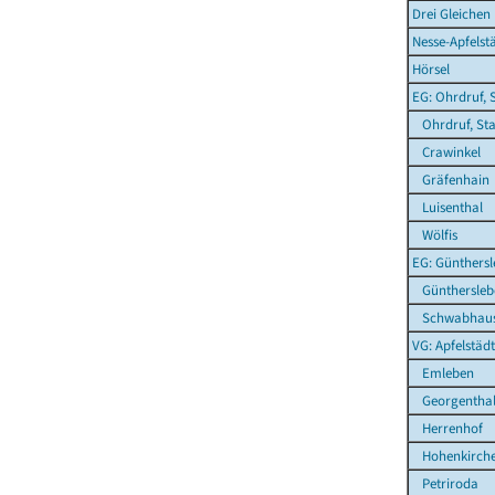
Drei Gleichen
Nesse-Apfelst
Hörsel
EG: Ohrdruf, 
Ohrdruf, Sta
Crawinkel
Gräfenhain
Luisenthal
Wölfis
EG: Günthers
Günthersleb
Schwabhau
VG: Apfelstäd
Emleben
Georgenthal
Herrenhof
Hohenkirch
Petriroda