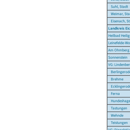
Suhl, Stadt
Weimar, Sta
Eisenach, St
Landkreis Ei
Heilbad Heilig
Leinefelde-Wo
Am Ohmberg
Sonnenstein
VG: Lindenber
Berlingerod
Brehme
Ecklingerod
Ferna
Hundeshag
Tastungen
Wehnde
Teistungen
VG: Dingelstä