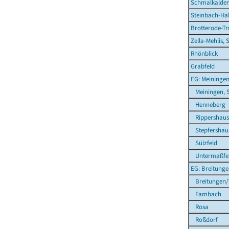
Schmalkalden
Steinbach-Hal
Brotterode-Tr
Zella-Mehlis, 
Rhönblick
Grabfeld
EG: Meiningen
Meiningen, S
Henneberg
Rippershaus
Stepfershau
Sülzfeld
Untermaßfe
EG: Breitung
Breitungen/
Fambach
Rosa
Roßdorf