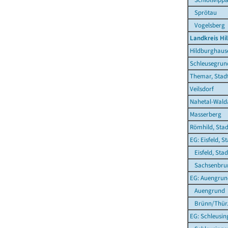
Sprötau
Vogelsberg
Landkreis Hi
Hildburghause
Schleusegrun
Themar, Stad
Veilsdorf
Nahetal-Wald
Masserberg
Römhild, Stad
EG: Eisfeld, S
Eisfeld, Stad
Sachsenbru
EG: Auengrun
Auengrund
Brünn/Thür
EG: Schleusin