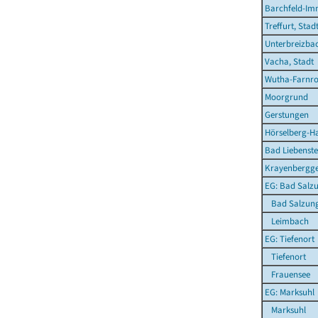
Barchfeld-Im
Treffurt, Stad
Unterbreizba
Vacha, Stadt
Wutha-Farnr
Moorgrund
Gerstungen
Hörselberg-H
Bad Liebenste
Krayenbergg
EG: Bad Salzu
Bad Salzung
Leimbach
EG: Tiefenort
Tiefenort
Frauensee
EG: Marksuhl
Marksuhl