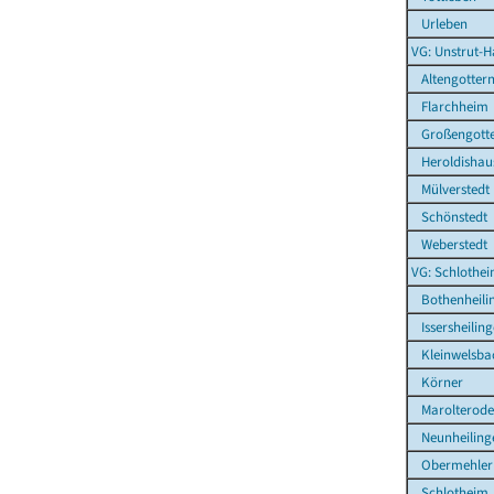
Urleben
VG: Unstrut-H
Altengotter
Flarchheim
Großengott
Heroldishau
Mülverstedt
Schönstedt
Weberstedt
VG: Schlothe
Bothenheili
Issersheilin
Kleinwelsba
Körner
Marolterode
Neunheiling
Obermehler
Schlotheim, 