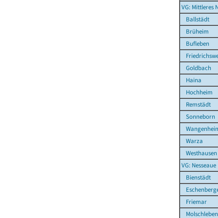
VG: Mittleres 
Ballstädt
Brüheim
Bufleben
Friedrichswe
Goldbach
Haina
Hochheim
Remstädt
Sonneborn
Wangenhei
Warza
Westhausen
VG: Nesseaue
Bienstädt
Eschenberg
Friemar
Molschleben