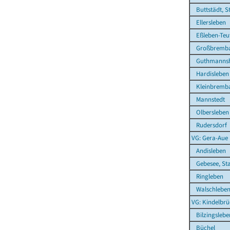
Buttstädt, S
Ellersleben
Eßleben-Teu
Großbremb
Guthmannsh
Hardisleben
Kleinbremb
Mannstedt
Olbersleben
Rudersdorf
VG: Gera-Aue
Andisleben
Gebesee, St
Ringleben
Walschlebe
VG: Kindelbrü
Bilzingslebe
Büchel