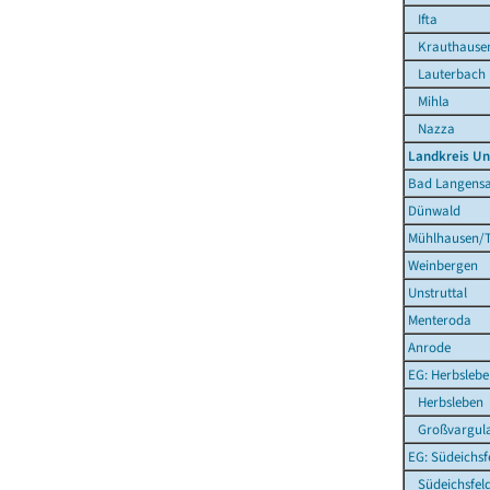
Ifta
Krauthause
Lauterbach
Mihla
Nazza
Landkreis Un
Bad Langensa
Dünwald
Mühlhausen/T
Weinbergen
Unstruttal
Menteroda
Anrode
EG: Herbsleb
Herbsleben
Großvargul
EG: Südeichsf
Südeichsfel