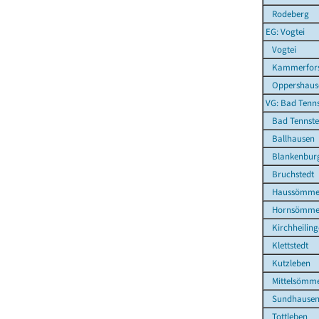
Rodeberg
EG: Vogtei
Vogtei
Kammerfors
Oppershaus
VG: Bad Tenns
Bad Tennsted
Ballhausen
Blankenbur
Bruchstedt
Haussömme
Hornsömme
Kirchheiling
Klettstedt
Kutzleben
Mittelsömm
Sundhause
Tottleben