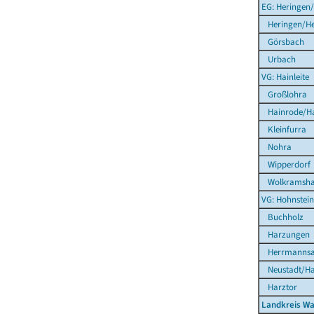
EG: Heringen/
Heringen/He
Görsbach
Urbach
VG: Hainleite
Großlohra
Hainrode/Hai
Kleinfurra
Nohra
Wipperdorf
Wolkramsha
VG: Hohnstei
Buchholz
Harzungen
Herrmannsa
Neustadt/Ha
Harztor
Landkreis Wa