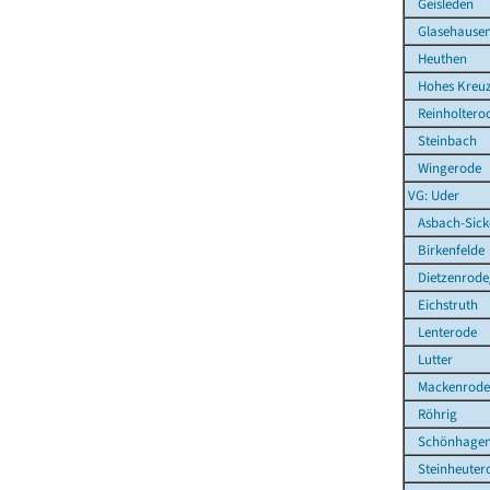
Geisleden
Glasehause
Heuthen
Hohes Kreu
Reinholtero
Steinbach
Wingerode
VG: Uder
Asbach-Sick
Birkenfelde
Dietzenrode
Eichstruth
Lenterode
Lutter
Mackenrode
Röhrig
Schönhage
Steinheuter