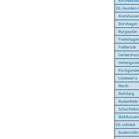
Kirchworbis
VG: Hanstein-
Arenshause
Bornhagen
Burgwalde
Freienhage
Fretterode
Gerbershau
Hohengande
Kirchgande
Lindewerra
Marth
Rohrberg
Rustenfelde
Schachtebi
Wahlhausen
VG: Leinetal
Bodenrode-