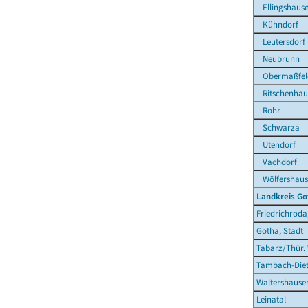
Ellingshaus
Kühndorf
Leutersdorf
Neubrunn
Obermaßfel
Ritschenhau
Rohr
Schwarza
Utendorf
Vachdorf
Wölfershaus
Landkreis Go
Friedrichroda
Gotha, Stadt
Tabarz/Thür.
Tambach-Diet
Waltershausen
Leinatal