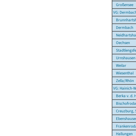
Großensee
VG: Dermbac
Brunnharts
Dermbach
Neidhartsha
Oechsen
Stadtlengsfel
Urnshausen
Weilar
Wiesenthal
Zella/Rhön
VG: Hainich-W
Berka v. d. 
Bischofroda
Creuzburg, 
Ebenshause
Frankenrod
Hallungen