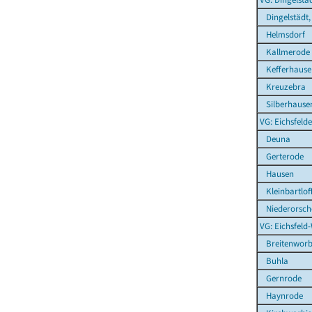
Dingelstädt,
Helmsdorf
Kallmerode
Kefferhause
Kreuzebra
Silberhause
VG: Eichsfelde
Deuna
Gerterode
Hausen
Kleinbartlof
Niederorsch
VG: Eichsfeld
Breitenworb
Buhla
Gernrode
Haynrode