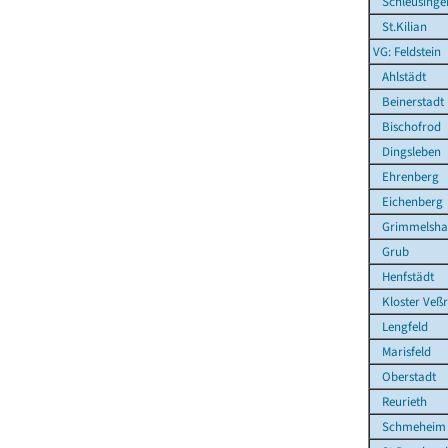
Schleusingen
St.Kilian
VG: Feldstein
Ahlstädt
Beinerstadt
Bischofrod
Dingsleben
Ehrenberg
Eichenberg
Grimmelsha
Grub
Henfstädt
Kloster Veß
Lengfeld
Marisfeld
Oberstadt
Reurieth
Schmeheim