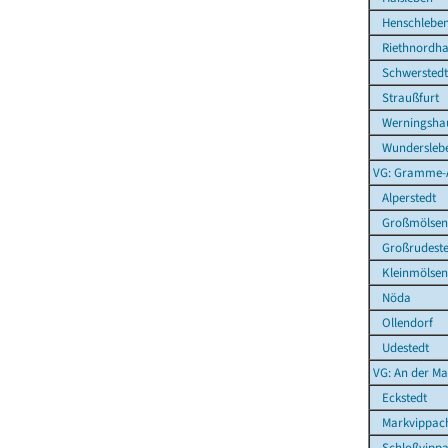
Henschlebe
Riethnordha
Schwerstedt
Straußfurt
Werningsha
Wundersleb
VG: Gramme-
Alperstedt
Großmölsen
Großrudeste
Kleinmölsen
Nöda
Ollendorf
Udestedt
VG: An der Ma
Eckstedt
Markvippac
Schloßvipp