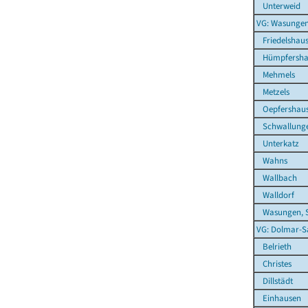
Unterweid
VG: Wasunge
Friedelshau
Hümpfersha
Mehmels
Metzels
Oepfershau
Schwallung
Unterkatz
Wahns
Wallbach
Walldorf
Wasungen, S
VG: Dolmar-S
Belrieth
Christes
Dillstädt
Einhausen